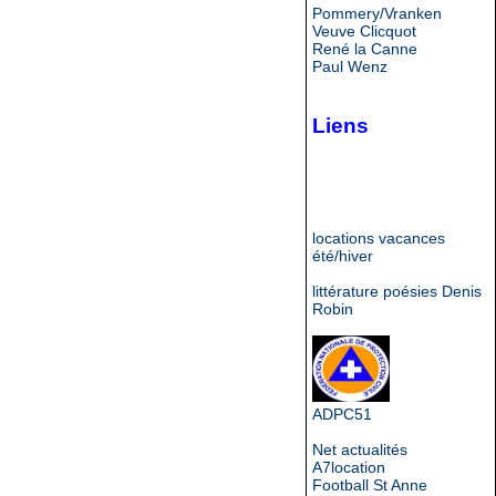
Pommery/Vranken
Veuve Clicquot
René la Canne
Paul Wenz
Liens
locations vacances
été/hiver
littérature poésies Denis
Robin
ADPC51
Net actualités
A7location
Football St Anne