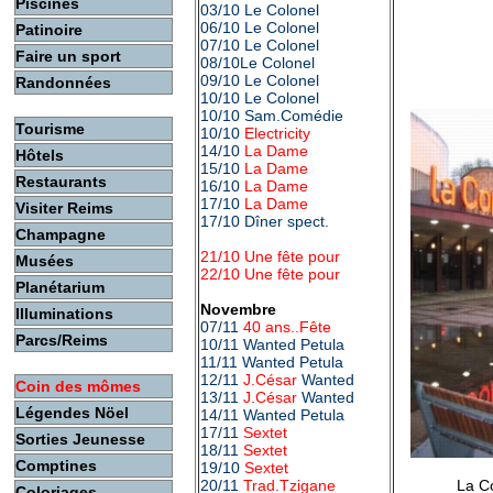
Piscines
03/10 Le Colonel
06/10 Le Colonel
Patinoire
07/10 Le Colonel
Faire un sport
08/10Le Colonel
09/10 Le Colonel
Randonnées
10/10 Le Colonel
10/10 Sam.Comédie
Tourisme
10/10
Electricity
14/10
La Dame
Hôtels
15/10
La Dame
Restaurants
16/10
La Dame
17/10
La Dame
Visiter Reims
17/10 Dîner spect.
Champagne
21/10 Une fête pour
Musées
22/10 Une fête pour
Planétarium
Novembre
Illuminations
07/11
40 ans..Fête
Parcs/Reims
10/11 Wanted Petula
11/11 Wanted Petula
12/11
J.César
Wanted
Coin des mômes
13/11
J.César
Wanted
Légendes Nöel
14/11 Wanted Petula
17/11
Sextet
Sorties Jeunesse
18/11
Sextet
Comptines
19/10
Sextet
20/11
Trad.Tzigane
La C
Coloriages