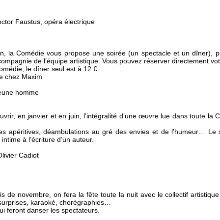
ctor Faustus, opéra électrique
son, la Comédie vous propose une soirée (un spectacle et un dîner), p
mpagnie de l’équipe artistique. Vous pouvez réserver directement votre 
omédie, le dîner seul est à 12 €.
de chez Maxim
s jeune homme
ir, en janvier et en juin, l’intégralité d’une œuvre lue dans toute la 
ses apéritives, déambulations au gré des envies et de l’humeur… Le 
intime à l’écriture d’un auteur.
Olivier Cadiot
s de novembre, on fera la fête toute la nuit avec le collectif artistiqu
s surprises, karaoké, chorégraphies…
i feront danser les spectateurs.