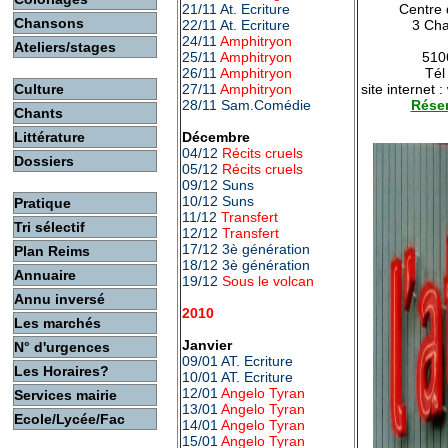
21/11 At. Ecriture
Centre 
Chansons
22/11 At. Ecriture
3 Ch
24/11
Amphitryon
Ateliers/stages
25/11
Amphitryon
510
26/11
Amphitryon
Tél
27/11
Amphitryon
Culture
site internet
28/11 Sam.Comédie
Réser
Chants
Décembre
Littérature
04/12
Récits cruels
Dossiers
05/12
Récits cruels
09/12 Suns
10/12 Suns
Pratique
11/12
Transfert
Tri sélectif
12/12
Transfert
17/12 3è génération
Plan Reims
18/12 3è génération
Annuaire
19/12
Sous le volcan
Annu inversé
2010
Les marchés
Janvier
N° d'urgences
09/01 AT. Ecriture
Les Horaires?
10/01 AT. Ecriture
12/01
Angelo Tyran
Services mairie
13/01
Angelo Tyran
Ecole/Lycée/Fac
14/01
Angelo Tyran
15/01
Angelo Tyran