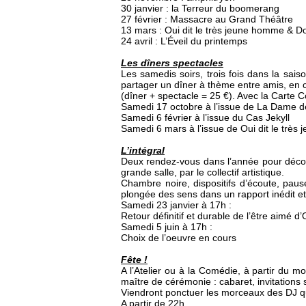
30 janvier : la Terreur du boomerang
27 février : Massacre au Grand Théâtre
13 mars : Oui dit le très jeune homme & Do
24 avril : L’Éveil du printemps
Les dîners spectacles
Les samedis soirs, trois fois dans la sai
partager un dîner à thème entre amis, en co
(dîner + spectacle = 25 €). Avec la Carte C
Samedi 17 octobre à l’issue de La Dame 
Samedi 6 février à l’issue du Cas Jekyll
Samedi 6 mars à l’issue de Oui dit le trè
L’intégral
Deux rendez-vous dans l’année pour découvr
grande salle, par le collectif artistique.
Chambre noire, dispositifs d’écoute, pau
plongée des sens dans un rapport inédit et 
Samedi 23 janvier à 17h :
Retour définitif et durable de l’être aimé d’
Samedi 5 juin à 17h :
Choix de l’oeuvre en cours
Fête !
A l’Atelier ou à la Comédie, à partir du moi
maître de cérémonie : cabaret, invitation
Viendront ponctuer les morceaux des DJ qu
A partir de 22h.