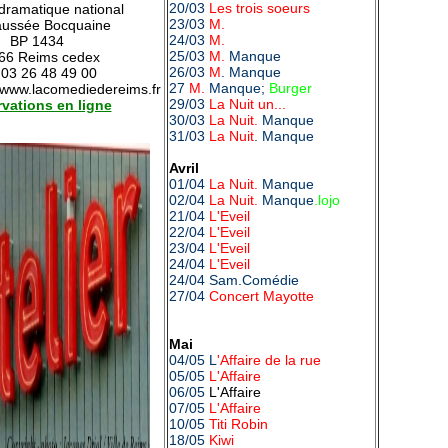
20/03
Les trois soeurs
dramatique national
23/03
M.
aussée Bocquaine
24/03
M.
BP 1434
25/03
M.
Manque
66 Reims cedex
26/03
M
. Manque
 03 26 48 49 00
27
M.
Manque;
Burger
 : www.lacomediedereims.fr
29/03
La Nuit un...
vations en ligne
30/03
La Nuit.
Manque
31/03
La Nuit
. Manque
Avril
01/04
La Nuit.
Manque
02/04
La Nuit.
Manque
.lojo
21/04
L'Eveil
22/04
L'Eveil
23/04
L'Eveil
24/04
L'Eveil
24/04 Sam.Comédie
27/04
Concert Mayotte
Mai
04/05 L
'Affaire de la rue
05/05
L'Affaire
06/05
L'Affaire
07/05
L'Affaire
10/05
Titi Robin
18/05
Kiwi