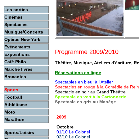
Les sorties
Cinémas
Spectacles
Musique/Concerts
Opéras New York
Evénements
Programme 2009/2010
Expositions
Café Philo
Théâtre, Musique, Ateliers d'écriture, R
Marché livres
Réservations en ligne
Brocantes
Spectables en bleu:
à l'Atelier
Spectacles en rouge à la Comédie de Rei
Sports
Spectacle en noir au Grand Théâtre
Spectacle en vert à la Cartonnerie
Football
Spectacle en gris au Manège
Athlétisme
Moto
2009
Marathon
Octobre
01/10 Le Colonel
Sports/Loisirs
02/10 Le Colonel