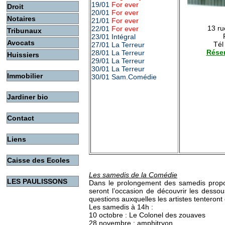
19/01
For ever
Droit
20/01
For ever
Notaires
21/01
For ever
13 ru
22/01
For ever
Tribunaux
23/01 Intégral
Avocats
Tél
27/01 La Terreur
Réser
28/01 La Terreur
Huissiers
29/01 La Terreur
30/01 La Terreur
Immobilier
30/01 Sam.Comédie
Jardiner bio
Contact
Liens
Caisse des Ecoles
Les samedis de la Comédie
LES PAULISSONS
Dans le prolongement des samedis propo
seront l’occasion de découvrir les desso
questions auxquelles les artistes tenteront
Les samedis à 14h :
10 octobre : Le Colonel des zouaves
28 novembre : amphitryon