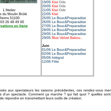
19/05
Kiwi
Ode
20/05
Kiwi
Ode
L'Atelier
21/05
Kiwi
Ode
e du Moulin Brûlé
22/05
Kiwi
Reims 51100
25/05
Le Bouc&Preparadise
 03 26 48 49 00
26/05
Le Bouc&Preparadise
vations en ligne
27/05
Le Bouc&Preparadise
28/05
Le Bouc&Preparadise
29/05
Le Bouc&Preparadise
29/05
Blue Velvet Babou...
Juin
01/06 Le Bouc&Preparadise
02/06
Le Bouc&Preparadise
05/06 Intégral
12/06 Fête
sés aux spectateurs les saisons précédentes, ces rendez-vous men
us d’un spectacle. Comment ça marche ? qui fait quoi ? quelles sont 
 de répondre en transmettant leurs outils de création.