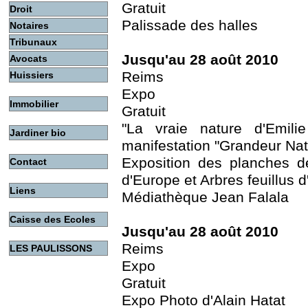
Gratuit
Droit
Palissade des halles
Notaires
Tribunaux
Jusqu'au 28 août 2010
Avocats
Reims
Huissiers
Expo
Immobilier
Gratuit
"La vraie nature d'Emil
Jardiner bio
manifestation "Grandeur Nat
Exposition des planches de
Contact
d'Europe et Arbres feuillus 
Liens
Médiathèque Jean Falala
Caisse des Ecoles
Jusqu'au 28 août 2010
Reims
LES PAULISSONS
Expo
Gratuit
Expo Photo d'Alain Hatat