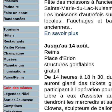
Piscines
Fête des moissons à l'anci
Patinoire
Sainte-Marie-du-Lac-Nuisem
Faire un sport
Les moissons d'autrefois sur
Randonnées
locales. Fauchages et ba
anciennes..
Tourisme
En savoir plus
Hôtels
Restaurants
Jusqu'au 14 août.
Visiter Reims
Reims
Champagne
Place d'Erlon
Musées
structures gonflables
Planétarium
gratuit
Illuminations
De 14 heures à 18 h 30, du
Parcs/Reims
auront glané des tickets 
Coin des mômes
participant à l'opération po
Légendes Nöel
Libre à eux d'assister au
Sorties Jeunesse
tiendront les mercredis et s
Comptines
Clowns, sculpteurs de ballons
Coloriages