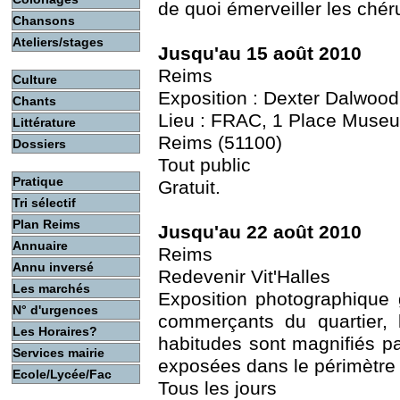
de quoi émerveiller les chér
Chansons
Ateliers/stages
Jusqu'au 15 août 2010
Reims
Culture
Exposition : Dexter Dalwood
Chants
Lieu : FRAC, 1 Place Museu
Littérature
Reims (51100)
Dossiers
Tout public
Pratique
Gratuit.
Tri sélectif
Plan Reims
Jusqu'au 22 août 2010
Annuaire
Reims
Annu inversé
Redevenir Vit'Halles
Les marchés
Exposition photographique
N° d'urgences
commerçants du quartier, l
Les Horaires?
habitudes sont magnifiés pa
Services mairie
exposées dans le périmètre
Ecole/Lycée/Fac
Tous les jours