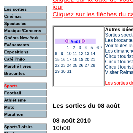
jour
Les sorties
Cliquez sur les flèches du 
Cinémas
Spectacles
Autres idées
Musique/Concerts
Sorties spect
Opéras New York
Les brocante
Août
Evénements
Voir toutes l
1
2
3
4
5
6
7
Les dimanche
Expositions
8
9
10
11
12
13
14
Circuit touri
Café Philo
15
16
17
18
19
20
21
Circuit touri
22
23
24
25
26
27
28
Marché livres
Circuit touri
29
30
31
Visiter Reim
Brocantes
Les sorties 
Sports
Football
Athlétisme
Les sorties du 08 août
Moto
Marathon
08 août 2010
Sports/Loisirs
10h00