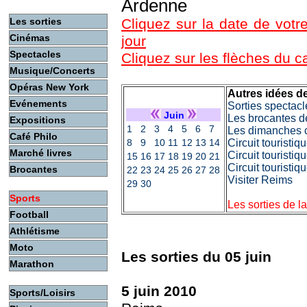
Ardenne
Les sorties
Cliquez sur la date de votre
Cinémas
jour
Spectacles
Cliquez sur les flèches du 
Musique/Concerts
Opéras New York
Autres idées de
Evénements
Sorties spectacl
Juin
Les brocantes d
Expositions
1
2
3
4
5
6
7
Les dimanches c
Café Philo
8
9
10
11
12
13
14
Circuit touristi
Marché livres
Circuit touristiq
15
16
17
18
19
20
21
Circuit touristi
Brocantes
22
23
24
25
26
27
28
Visiter Reims
29
30
Sports
Les sorties de l
Football
Athlétisme
Moto
Les sorties du 05 juin
Marathon
5 juin 2010
Sports/Loisirs