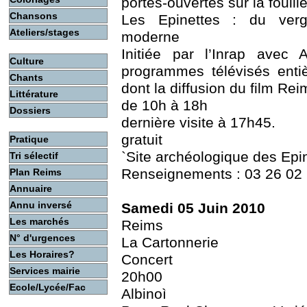
portes-ouvertes sur la fouill
Chansons
Les Epinettes : du verge
Ateliers/stages
moderne
Initiée par l’Inrap avec
Culture
programmes télévisés enti
Chants
dont la diffusion du film R
Littérature
de 10h à 18h
Dossiers
dernière visite à 17h45.
gratuit
Pratique
`Site archéologique des Epi
Tri sélectif
Renseignements : 03 26 02
Plan Reims
Annuaire
Annu inversé
Samedi 05 Juin 2010
Les marchés
Reims
N° d'urgences
La Cartonnerie
Les Horaires?
Concert
Services mairie
20h00
Ecole/Lycée/Fac
Albinoì