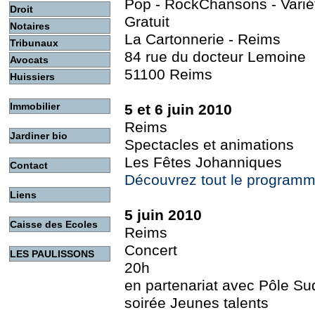
Pop - RockChansons - Varié
Droit
Gratuit
Notaires
La Cartonnerie - Reims
Tribunaux
84 rue du docteur Lemoine
Avocats
51100 Reims
Huissiers
Immobilier
5 et 6 juin 2010
Reims
Jardiner bio
Spectacles et animations
Les Fêtes Johanniques
Contact
Découvrez tout le program
Liens
5 juin 2010
Caisse des Ecoles
Reims
Concert
LES PAULISSONS
20h
en partenariat avec Pôle S
soirée Jeunes talents