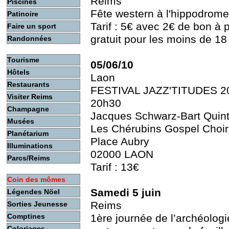
Reims
Piscines
Fête western à l'hippodrome
Patinoire
Tarif : 5€ avec 2€ de bon à p
Faire un sport
gratuit pour les moins de 18
Randonnées
Tourisme
05/06/10
Hôtels
Laon
Restaurants
FESTIVAL JAZZ'TITUDES 2
Visiter Reims
20h30
Champagne
Jacques Schwarz-Bart Quint
Musées
Les Chérubins Gospel Cho
Planétarium
Place Aubry
Illuminations
02000 LAON
Parcs/Reims
Tarif : 13€
Coin des mômes
Samedi 5 juin
Légendes Nöel
Reims
Sorties Jeunesse
Comptines
1ère journée de l’archéologi
Coloriages