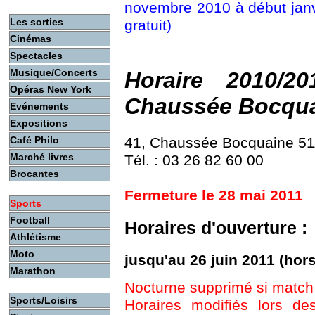
novembre 2010 à début janvi
Les sorties
gratuit)
Cinémas
Spectacles
Musique/Concerts
Horaire 2010/20
Opéras New York
Chaussée Bocqu
Evénements
Expositions
Café Philo
41, Chaussée Bocquaine 5
Marché livres
Tél. : 03 26 82 60 00
Brocantes
Fermeture le 28 mai 2011
Sports
Football
Horaires d'ouverture :
Athlétisme
Moto
jusqu'au 26 juin 2011 (hor
Marathon
Nocturne supprimé si match
Sports/Loisirs
Horaires modifiés lors de