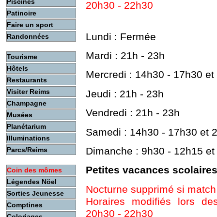
Piscines
20h30 - 22h30
Patinoire
Faire un sport
Lundi : Fermée
Randonnées
Mardi : 21h - 23h
Tourisme
Hôtels
Mercredi : 14h30 - 17h30 et
Restaurants
Visiter Reims
Jeudi : 21h - 23h
Champagne
Vendredi : 21h - 23h
Musées
Planétarium
Samedi : 14h30 - 17h30 et 
Illuminations
Dimanche : 9h30 - 12h15 e
Parcs/Reims
Petites vacances scolaires
Coin des mômes
Légendes Nöel
Nocturne supprimé si match
Sorties Jeunesse
Horaires modifiés lors de
Comptines
20h30 - 22h30
Coloriages