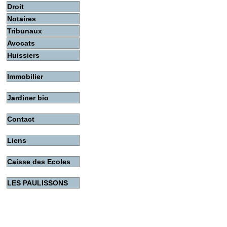
Droit
Notaires
Tribunaux
Avocats
Huissiers
Immobilier
Jardiner bio
Contact
Liens
Caisse des Ecoles
LES PAULISSONS