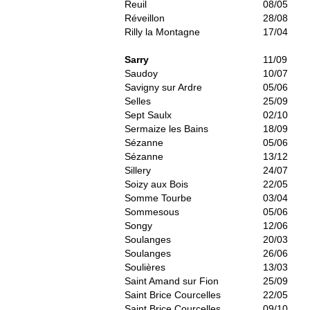
Reuil
08/05
Réveillon
28/08
Rilly la Montagne
17/04
Sarry
11/09
Saudoy
10/07
Savigny sur Ardre
05/06
Selles
25/09
Sept Saulx
02/10
Sermaize les Bains
18/09
Sézanne
05/06
Sézanne
13/12
Sillery
24/07
Soizy aux Bois
22/05
Somme Tourbe
03/04
Sommesous
05/06
Songy
12/06
Soulanges
20/03
Soulanges
26/06
Soulières
13/03
Saint Amand sur Fion
25/09
Saint Brice Courcelles
22/05
Saint Brice Courcelles
09/10