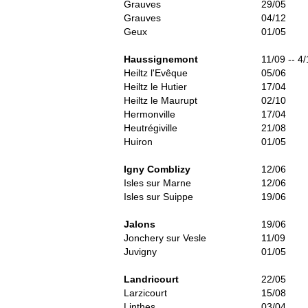
Grauves
29/05
Grauves
04/12
Geux
01/05
Haussignemont
11/09 -- 4
Heiltz l'Evêque
05/06
Heiltz le Hutier
17/04
Heiltz le Maurupt
02/10
Hermonville
17/04
Heutrégiville
21/08
Huiron
01/05
Igny Comblizy
12/06
Isles sur Marne
12/06
Isles sur Suippe
19/06
Jalons
19/06
Jonchery sur Vesle
11/09
Juvigny
01/05
Landricourt
22/05
Larzicourt
15/08
Linthes
03/04