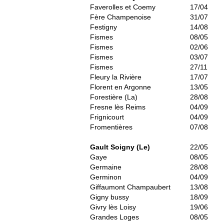
Faverolles et Coemy
17/04
Fère Champenoise
31/07
Festigny
14/08
Fismes
08/05
Fismes
02/06
Fismes
03/07
Fismes
27/11
Fleury la Rivière
17/07
Florent en Argonne
13/05
Forestière (La)
28/08
Fresne lès Reims
04/09
Frignicourt
04/09
Fromentières
07/08
Gault Soigny (Le)
22/05
Gaye
08/05
Germaine
28/08
Germinon
04/09
Giffaumont Champaubert
13/08
Gigny bussy
18/09
Givry lès Loisy
19/06
Grandes Loges
08/05