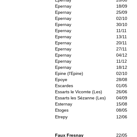
Epernay
28/08
Epernay
18/09
Epernay
25/09
Epernay
02/10
Epernay
30/10
Epernay
11/11
Epernay
13/11
Epernay
20/11
Epernay
27/11
Epernay
04/12
Epernay
11/12
Epernay
18/12
Epine (l'Epine)
02/10
Epoye
28/08
Escardes
01/05
Essarts le Vicomte (Les)
26/06
Essarts les Sézanne (Les)
04/09
Esternay
15/08
Etoges
08/05
Etrepy
12/06
Faux Fresnay
22/05