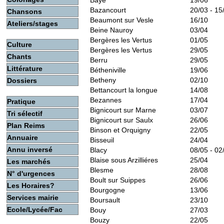
Baye
19/06
Bazancourt
20/03 - 15
Chansons
Beaumont sur Vesle
16/10
Ateliers/stages
Beine Nauroy
03/04
Bergères les Vertus
01/05
Culture
Bergères les Vertus
29/05
Chants
Berru
29/05
Littérature
Bétheniville
19/06
Betheny
02/10
Dossiers
Bettancourt la longue
14/08
Bezannes
17/04
Pratique
Bignicourt sur Marne
03/07
Tri sélectif
Bignicourt sur Saulx
26/06
Plan Reims
Binson et Orquigny
22/05
Annuaire
Bisseuil
24/04
Annu inversé
Blacy
08/05 - 02
Blaise sous Arzilliéres
25/04
Les marchés
Blesme
28/08
N° d'urgences
Boult sur Suippes
26/06
Les Horaires?
Bourgogne
13/06
Services mairie
Boursault
23/10
Ecole/Lycée/Fac
Bouy
27/03
Bouzy
22/05