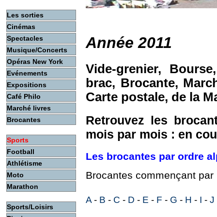
Les sorties
Cinémas
Année 2011
Spectacles
Musique/Concerts
Opéras New York
Vide-grenier, Bourse,
Evénements
brac, Brocante, March
Expositions
Carte postale, de la M
Café Philo
Marché livres
Retrouvez les brocant
Brocantes
mois par mois : en cou
Sports
Football
Les brocantes par ordre a
Athlétisme
Brocantes commençant par 
Moto
Marathon
A
-
B
-
C
-
D
-
E
-
F
-
G
-
H
-
I
-
J
Sports/Loisirs