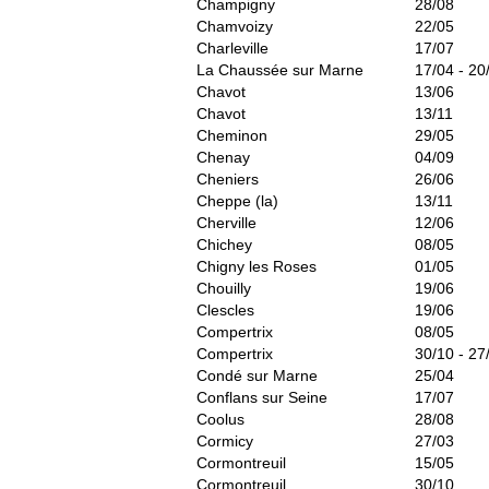
Champigny
28/08
Chamvoizy
22/05
Charleville
17/07
La Chaussée sur Marne
17/04 - 20
Chavot
13/06
Chavot
13/11
Cheminon
29/05
Chenay
04/09
Cheniers
26/06
Cheppe (la)
13/11
Cherville
12/06
Chichey
08/05
Chigny les Roses
01/05
Chouilly
19/06
Clescles
19/06
Compertrix
08/05
Compertrix
30/10 - 27
Condé sur Marne
25/04
Conflans sur Seine
17/07
Coolus
28/08
Cormicy
27/03
Cormontreuil
15/05
Cormontreuil
30/10