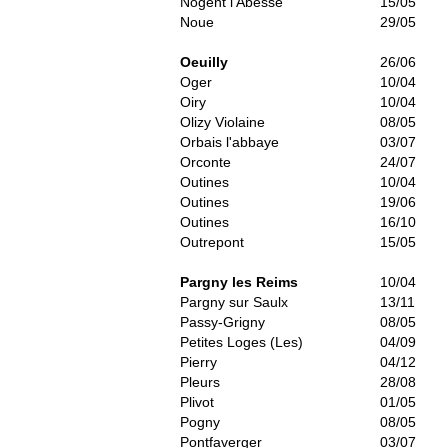
Nogent l'Abesse
15/05
Noue
29/05
Oeuilly
26/06
Oger
10/04
Oiry
10/04
Olizy Violaine
08/05
Orbais l'abbaye
03/07
Orconte
24/07
Outines
10/04
Outines
19/06
Outines
16/10
Outrepont
15/05
Pargny les Reims
10/04
Pargny sur Saulx
13/11
Passy-Grigny
08/05
Petites Loges (Les)
04/09
Pierry
04/12
Pleurs
28/08
Plivot
01/05
Pogny
08/05
Pontfaverger
03/07