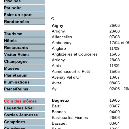
Piscines
Patinoire
Faire un sport
<
Randonnées
Aigny
26/06
Arrigny
29/08
Tourisme
Alliancelles
07/08
Hôtels
Ambonnay
17/04 et 0
Restaurants
Anglure
11/09
Angluzelles et Courcelles
15/05
Visiter Reims
Arrigny
28/08
Champagne
Athis
11/09
Musées
Auménacourt le Petit
15/05
Planétarium
Avenay Val d'Or
10/07
Illuminations
Avize
08/05
Ay
02/06 - 26
Parcs/Reims
Bagneux
19/06
Coin des mômes
Baizil
03/07
Légendes Nöel
Bannes
04/09
Sorties Jeunesse
Baslieux les Fismes
26/06
Comptines
Bassuet
03/04
Coloriages