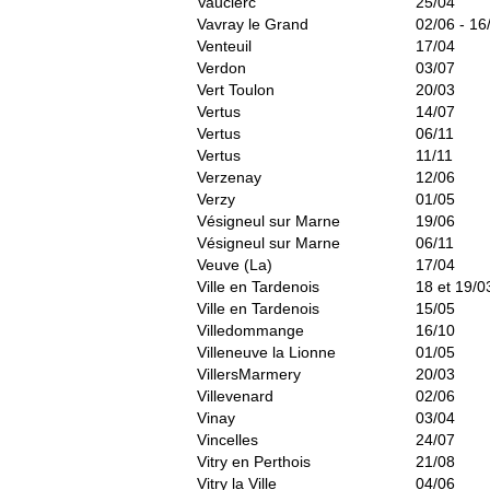
Vauclerc
25/04
Vavray le Grand
02/06 - 16
Venteuil
17/04
Verdon
03/07
Vert Toulon
20/03
Vertus
14/07
Vertus
06/11
Vertus
11/11
Verzenay
12/06
Verzy
01/05
Vésigneul sur Marne
19/06
Vésigneul sur Marne
06/11
Veuve (La)
17/04
Ville en Tardenois
18 et 19/0
Ville en Tardenois
15/05
Villedommange
16/10
Villeneuve la Lionne
01/05
VillersMarmery
20/03
Villevenard
02/06
Vinay
03/04
Vincelles
24/07
Vitry en Perthois
21/08
Vitry la Ville
04/06