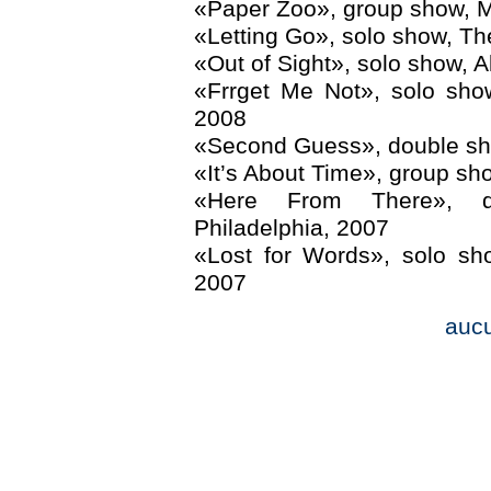
«Paper Zoo», group show, 
«Letting Go», solo show, Th
«Out of Sight», solo show, A
«Frrget Me Not», solo sho
2008
«Second Guess», double sh
«It’s About Time», group s
«Here From There», d
Philadelphia, 2007
«Lost for Words», solo sh
2007
auc