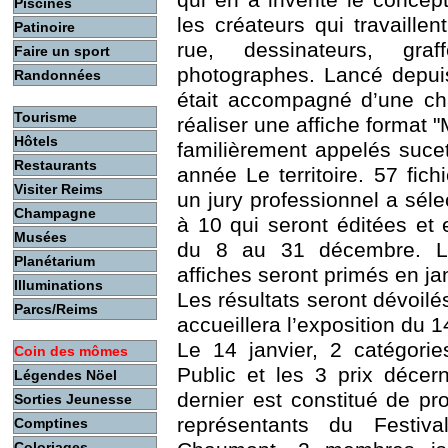
qui en a inventé le concept
Piscines
les créateurs qui travaillent
Patinoire
rue, dessinateurs, gra
Faire un sport
photographes. Lancé depuis
Randonnées
était accompagné d’une cha
Tourisme
réaliser une affiche format 
Hôtels
familièrement appelés suce
Restaurants
année Le territoire. 57 fic
Visiter Reims
un jury professionnel a séle
Champagne
à 10 qui seront éditées e
Musées
du 8 au 31 décembre. Le
Planétarium
affiches seront primés en jan
Illuminations
Les résultats seront dévoilés
Parcs/Reims
accueillera l’exposition du 
Le 14 janvier, 2 catégorie
Coin des mômes
Public et les 3 prix décer
Légendes Nöel
dernier est constitué de p
Sorties Jeunesse
représentants du Festival
Comptines
Coloriages