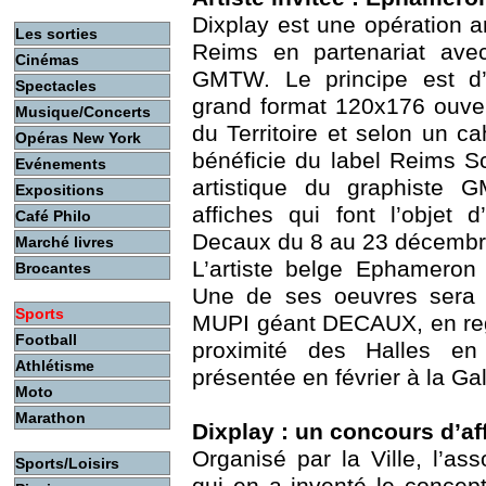
Dixplay est une opération ar
Les sorties
Reims en partenariat avec 
Cinémas
GMTW. Le principe est d’o
Spectacles
grand format 120x176 ouvert
Musique/Concerts
du Territoire et selon un c
Opéras New York
bénéficie du label Reims S
Evénements
artistique du graphiste 
Expositions
affiches qui font l’objet 
Café Philo
Decaux du 8 au 23 décembr
Marché livres
L’artiste belge Ephameron e
Brocantes
Une de ses oeuvres sera 
Sports
MUPI géant DECAUX, en reg
Football
proximité des Halles en 
Athlétisme
présentée en février à la G
Moto
Marathon
Dixplay : un concours d’af
Organisé par la Ville, l’as
Sports/Loisirs