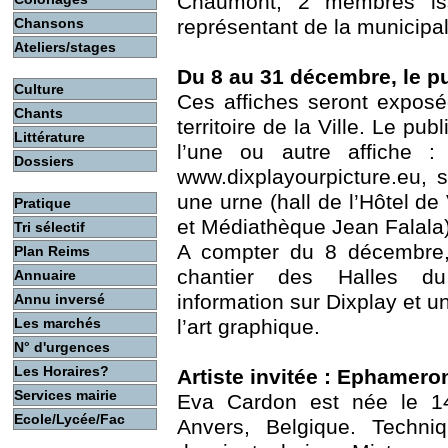
Chaumont, 2 membres is
Chansons
représentant de la municipal
Ateliers/stages
Du 8 au 31 décembre, le pu
Culture
Ces affiches seront expos
Chants
territoire de la Ville. Le pub
Littérature
l’une ou autre affiche :
Dossiers
www.dixplayourpicture.eu, 
une urne (hall de l’Hôtel de
Pratique
et Médiathèque Jean Falala)
Tri sélectif
A compter du 8 décembre, 
Plan Reims
chantier des Halles du 
Annuaire
information sur Dixplay et u
Annu inversé
Les marchés
l’art graphique.
N° d'urgences
Les Horaires?
Artiste invitée : Ephamero
Services mairie
Eva Cardon est née le 14/
Ecole/Lycée/Fac
Anvers, Belgique. Techniq