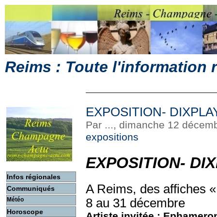
Reims : Toute l'information
EXPOSITION- DIXPLA
Par ..., dimanche 12 décem
expositions
EXPOSITION- DI
Infos régionales
A Reims, des affiches «
Communiqués
Météo
8 au 31 décembre
Horoscope
Artiste invitée : Ephamero