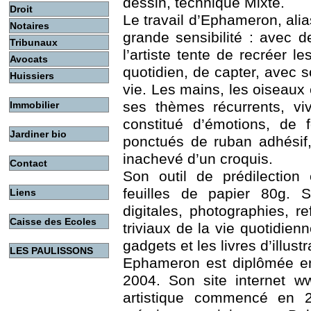
dessin, technique Mixte.
Droit
Le travail d’Ephameron, ali
Notaires
grande sensibilité : avec 
Tribunaux
l’artiste tente de recréer 
Avocats
quotidien, de capter, avec 
Huissiers
vie. Les mains, les oiseaux e
ses thèmes récurrents, vi
Immobilier
constitué d’émotions, de 
Jardiner bio
ponctués de ruban adhésif,
inachevé d’un croquis.
Contact
Son outil de prédilection
feuilles de papier 80g. S
Liens
digitales, photographies, r
Caisse des Ecoles
triviaux de la vie quotidienn
gadgets et les livres d’illustr
LES PAULISSONS
Ephameron est diplômée en 
2004. Son site internet w
artistique commencé en 2