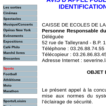
IDENTIFICATIO
Les sorties
Cinémas
Spectacles
CAISSE DE ECOLES DE LA
Musique/Concerts
Personne Responsable d
Opéras New York
Evénements
Déléguée
Expositions
52 rue de Talleyrand - B.P.
Café Philo
Téléphone : 03.26.88.74.55
Marché livres
Télécopieur : 03.26.86.83.4
Brocantes
Adresse Internet : severine.
Sports
OBJET 
Football
Athlétisme
Moto
Le présent appel à la concu
Marathon
mise aux normes du systè
l’éclairage de sécurité.
Sports/Loisirs