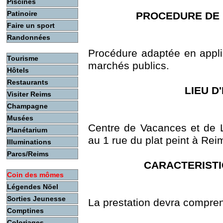
Piscines
Patinoire
PROCEDURE DE 
Faire un sport
Randonnées
Procédure adaptée en applic
Tourisme
marchés publics.
Hôtels
Restaurants
LIEU D
Visiter Reims
Champagne
Musées
Centre de Vacances et de L
Planétarium
au 1 rue du plat peint à Rei
Illuminations
Parcs/Reims
CARACTERISTI
Coin des mômes
Légendes Nöel
Sorties Jeunesse
La prestation devra compren
Comptines
Coloriages