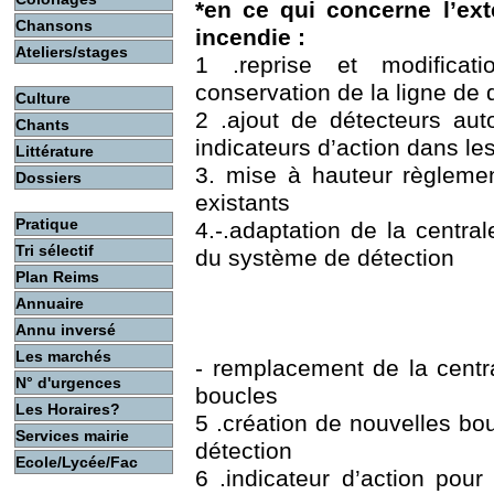
*en ce qui concerne l’ex
Chansons
incendie :
Ateliers/stages
1 .reprise et modificat
conservation de la ligne de 
Culture
2 .ajout de détecteurs au
Chants
indicateurs d’action dans les
Littérature
3. mise à hauteur règleme
Dossiers
existants
Pratique
4.-.adaptation de la central
Tri sélectif
du système de détection
Plan Reims
Annuaire
Annu inversé
Les marchés
- remplacement de la centr
N° d'urgences
boucles
Les Horaires?
5 .création de nouvelles bo
Services mairie
détection
Ecole/Lycée/Fac
6 .indicateur d’action pou