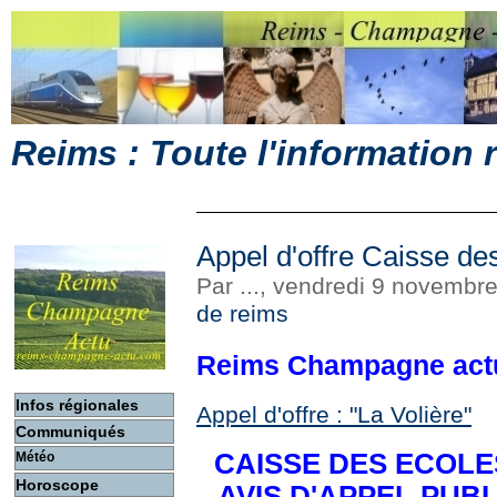
Reims : Toute l'information
Appel d'offre Caisse d
Par ..., vendredi 9 novembr
de reims
Reims Champagne act
Infos régionales
Appel d'offre : "La Volière"
Communiqués
CAISSE DES ECOLES
Météo
Horoscope
AVIS D'APPEL PUB