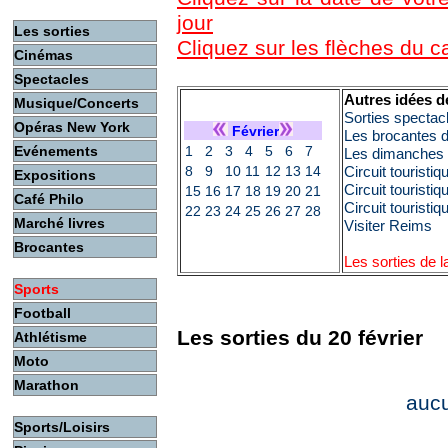
jour
Les sorties
Cliquez sur les flèches du 
Cinémas
Spectacles
Autres idées d
Musique/Concerts
Sorties spectac
Opéras New York
Février
Les brocantes 
Evénements
1
2
3
4
5
6
7
Les dimanches c
8
9
10
11
12
13
14
Circuit touristi
Expositions
Circuit touristi
15
16
17
18
19
20
21
Café Philo
Circuit touristi
22
23
24
25
26
27
28
Marché livres
Visiter Reims
Brocantes
Les sorties de 
Sports
Football
Les sorties du 20 février
Athlétisme
Moto
Marathon
auc
Sports/Loisirs