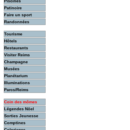
Piscines
Patinoire
Faire un sport
Randonnées
Tourisme
Hôtels
Restaurants
Visiter Reims
Champagne
Musées
Planétarium
Illuminations
Parcs/Reims
Coin des mômes
Légendes Nöel
Sorties Jeunesse
Comptines
Coloriages