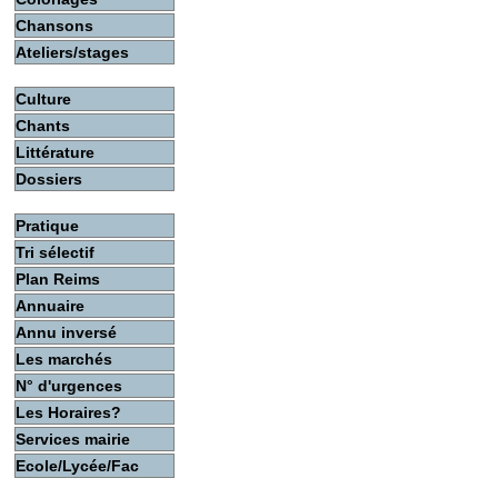
Chansons
Ateliers/stages
Culture
Chants
Littérature
Dossiers
Pratique
Tri sélectif
Plan Reims
Annuaire
Annu inversé
Les marchés
N° d'urgences
Les Horaires?
Services mairie
Ecole/Lycée/Fac