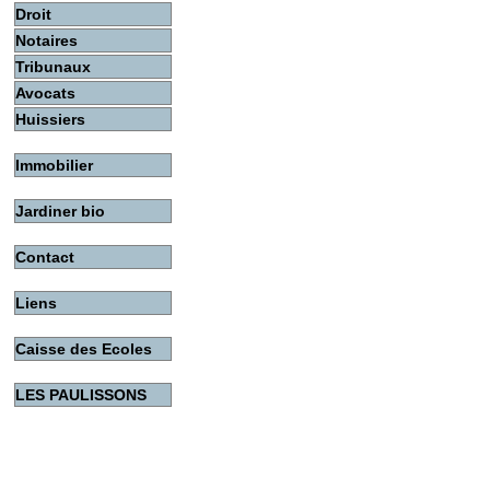
Droit
Notaires
Tribunaux
Avocats
Huissiers
Immobilier
Jardiner bio
Contact
Liens
Caisse des Ecoles
LES PAULISSONS