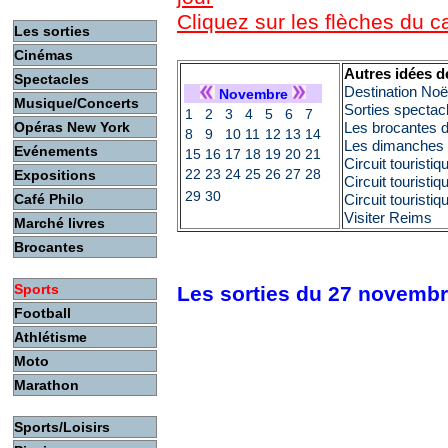
Cliquez sur les flèches du 
Les sorties
Cinémas
Autres idées d
Spectacles
Destination No
Novembre
Musique/Concerts
Sorties spectac
1
2
3
4
5
6
7
Opéras New York
Les brocantes 
8
9
10
11
12
13
14
Les dimanches c
Evénements
15
16
17
18
19
20
21
Circuit touristi
22
23
24
25
26
27
28
Expositions
Circuit touristi
29
30
Café Philo
Circuit touristi
Visiter Reims
Marché livres
Brocantes
Sports
Les sorties du 27 novemb
Football
Athlétisme
Moto
Marathon
Sports/Loisirs