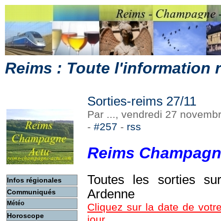
Reims : Toute l'information
Sorties-reims 27/11
Par ..., vendredi 27 novem
-
#257
-
rss
Reims Champagn
Toutes les sorties s
Infos régionales
Ardenne
Communiqués
Météo
Cliquez sur la date de votre
Horoscope
jour