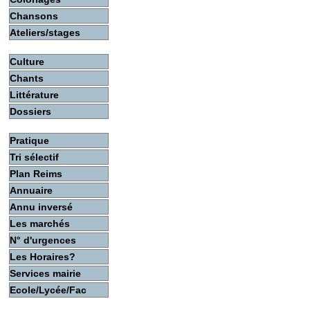
Chansons
Ateliers/stages
Culture
Chants
Littérature
Dossiers
Pratique
Tri sélectif
Plan Reims
Annuaire
Annu inversé
Les marchés
N° d'urgences
Les Horaires?
Services mairie
Ecole/Lycée/Fac