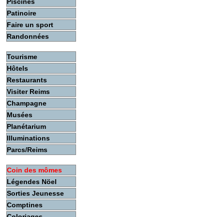
Piscines
Patinoire
Faire un sport
Randonnées
Tourisme
Hôtels
Restaurants
Visiter Reims
Champagne
Musées
Planétarium
Illuminations
Parcs/Reims
Coin des mômes
Légendes Nöel
Sorties Jeunesse
Comptines
Coloriages