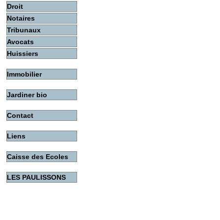
Droit
Notaires
Tribunaux
Avocats
Huissiers
Immobilier
Jardiner bio
Contact
Liens
Caisse des Ecoles
LES PAULISSONS