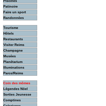
Piscines
Patinoire
Faire un sport
Randonnées
Tourisme
Hôtels
Restaurants
Visiter Reims
Champagne
Musées
Planétarium
Illuminations
Parcs/Reims
Coin des mômes
Légendes Nöel
Sorties Jeunesse
Comptines
Coloriages