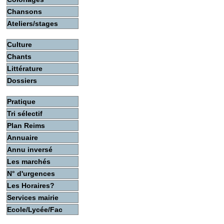
Chansons
Ateliers/stages
Culture
Chants
Littérature
Dossiers
Pratique
Tri sélectif
Plan Reims
Annuaire
Annu inversé
Les marchés
N° d'urgences
Les Horaires?
Services mairie
Ecole/Lycée/Fac