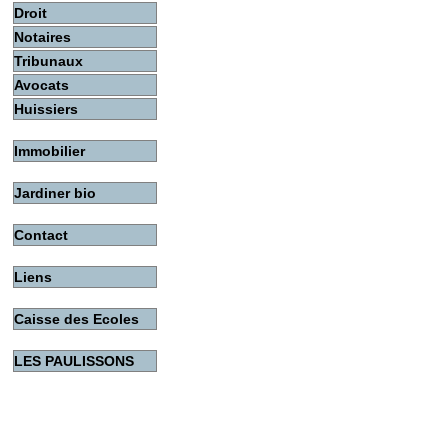
Droit
Notaires
Tribunaux
Avocats
Huissiers
Immobilier
Jardiner bio
Contact
Liens
Caisse des Ecoles
LES PAULISSONS