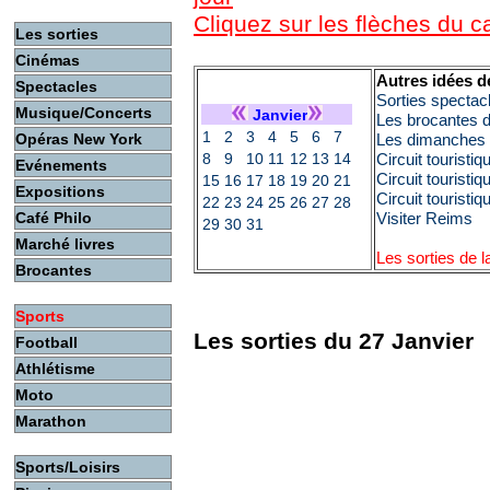
Cliquez sur les flèches du 
Les sorties
Cinémas
Autres idées d
Spectacles
Sorties spectac
Musique/Concerts
Janvier
Les brocantes 
1
2
3
4
5
6
7
Opéras New York
Les dimanches c
8
9
10
11
12
13
14
Circuit touristi
Evénements
Circuit touristi
15
16
17
18
19
20
21
Expositions
Circuit touristi
22
23
24
25
26
27
28
Café Philo
Visiter Reims
29
30
31
Marché livres
Les sorties de 
Brocantes
Sports
Les sorties du 27 Janvier
Football
Athlétisme
Moto
Marathon
Sports/Loisirs