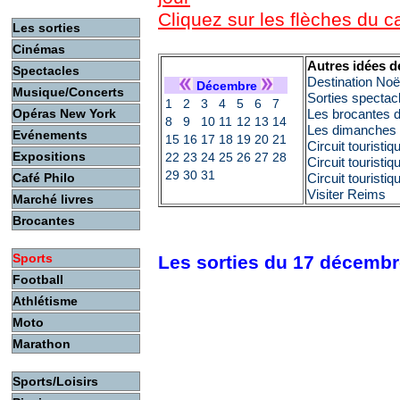
Cliquez sur les flèches du 
Les sorties
Cinémas
Autres idées d
Spectacles
Destination No
Décembre
Musique/Concerts
Sorties spectac
1
2
3
4
5
6
7
Opéras New York
Les brocantes 
8
9
10
11
12
13
14
Les dimanches c
Evénements
15
16
17
18
19
20
21
Circuit touristi
Expositions
22
23
24
25
26
27
28
Circuit touristi
29
30
31
Café Philo
Circuit touristi
Visiter Reims
Marché livres
Brocantes
Sports
Les sorties du 17 décemb
Football
Athlétisme
Moto
Marathon
Sports/Loisirs