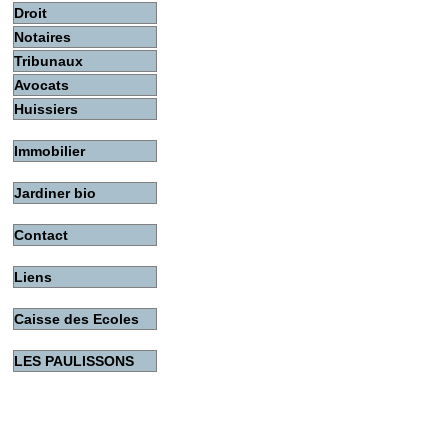
Droit
Notaires
Tribunaux
Avocats
Huissiers
Immobilier
Jardiner bio
Contact
Liens
Caisse des Ecoles
LES PAULISSONS