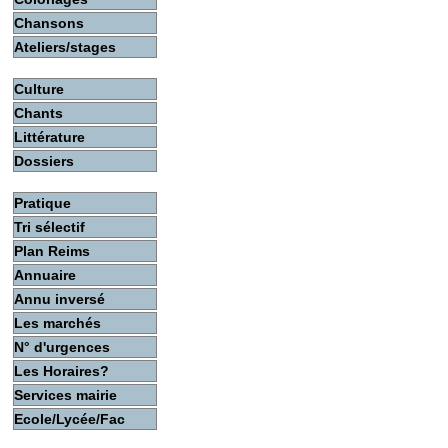
Chansons
Ateliers/stages
Culture
Chants
Littérature
Dossiers
Pratique
Tri sélectif
Plan Reims
Annuaire
Annu inversé
Les marchés
N° d'urgences
Les Horaires?
Services mairie
Ecole/Lycée/Fac