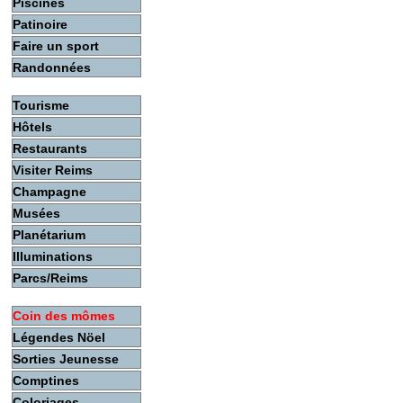
Piscines
Patinoire
Faire un sport
Randonnées
Tourisme
Hôtels
Restaurants
Visiter Reims
Champagne
Musées
Planétarium
Illuminations
Parcs/Reims
Coin des mômes
Légendes Nöel
Sorties Jeunesse
Comptines
Coloriages