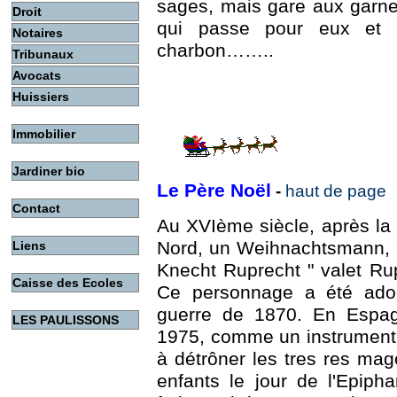
sages, mais gare aux garne
Droit
qui passe pour eux et l
Notaires
charbon……..
Tribunaux
Avocats
Huissiers
Immobilier
Jardiner bio
Le Père Noël
-
haut de page
Contact
Au XVIème siècle, après la
Nord, un Weihnachtsmann, 
Liens
Knecht Ruprecht " valet Rup
Caisse des Ecoles
Ce personnage a été adop
guerre de 1870. En Espag
LES PAULISSONS
1975, comme un instrument pu
à détrôner les tres res ma
enfants le jour de l'Epipha