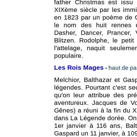
father Christmas est iss
XIXème siècle par les immi
en 1823 par un poème de 
le nom des huit rennes q
Dasher, Dancer, Prancer, 
Blitzen. Rodolphe, le peti
l'attelage, naquit seule
populaire.
Les Rois Mages
-
haut de p
Melchior, Balthazar et Gas
légendes. Pourtant c'est se
qu'on leur attribue des p
aventureux. Jacques de Vo
Gênes) a réuni à la fin du X
dans La Légende dorée. On 
1er janvier à 116 ans, Bal
Gaspard un 11 janvier, à 10