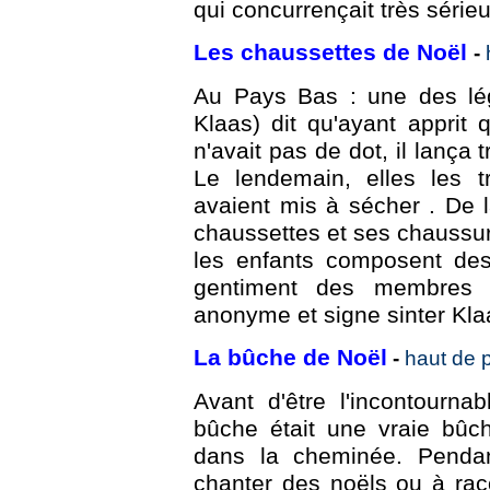
qui concurrençait très série
Les chaussettes de Noël
-
Au Pays Bas : une des lég
Klaas) dit qu'ayant apprit 
n'avait pas de dot, il lança 
Le lendemain, elles les t
avaient mis à sécher . De 
chaussettes et ses chaussur
les enfants composent de
gentiment des membres de
anonyme et signe sinter Kla
La bûche de Noël
-
haut de 
Avant d'être l'incontourn
bûche était une vraie bûch
dans la cheminée. Pendan
chanter des noëls ou à raco