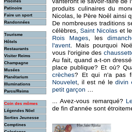
vanteront le savoir-faire de
Piscines
produits culinaires du mon
Patinoire
Nicolas, le Père Noël ainsi
Faire un sport
De nombreuses traditions s
Randonnées
célèbres,
Saint Nicolas
et l
Tourisme
Rois Mages
, les
dimanch
Hôtels
l'avent
. Mais pourquoi No
Restaurants
vous l'origine des
chaussett
Visiter Reims
Au fait, quand a-t-on dress
Champagne
place publique? Et où? Q
Musées
crèches
? Et qui n'a pas 
Planétarium
Nouvelet
, il est né le
divin
Illuminations
petit garçon
…
Parcs/Reims
... Avez-vous remarqué?
Le
Coin des mômes
de fin d'année sont étroite
Légendes Nöel
Sorties Jeunesse
Comptines
Coloriages