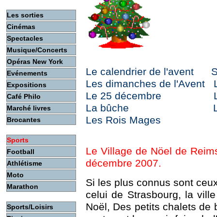
Les sorties
Cinémas
Spectacles
Musique/Concerts
Opéras New York
Le calendrier de l'avent
S
Evénements
Les dimanches de l'Avent
Expositions
Le 25 décembre
Café Philo
La bûche
Marché livres
Les Rois Mages
Brocantes
Sports
Le Village de Nöel de Reim
Football
décembre 2007.
Athlétisme
Moto
Si les plus connus sont ceu
Marathon
celui de Strasbourg, la vil
Noël, Des petits chalets de b
Sports/Loisirs