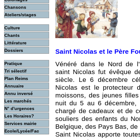
Chansons
Ateliers/stages
Culture
Chants
Littérature
Dossiers
Saint Nicolas et le Père Fo
Vénéré dans le Nord de l'
Pratique
saint Nicolas fut évêque 
Tri sélectif
siècle. Le 6 décembre cél
Plan Reims
Annuaire
Nicolas est le protecteur 
Annu inversé
moissons, des jeunes filles
Les marchés
nuit du 5 au 6 décembre, i
N° d'urgences
chargé de cadeaux et de co
Les Horaires?
souliers des enfants du Nor
Services mairie
Belgique, des Pays Bas, de l
Ecole/Lycée/Fac
Saint Nicolas apporte tout