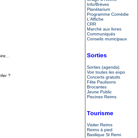
Info/Brèves
Planétarium
Programme Comédie
L'Affiche
CRR
Marché aux livres
Communiqués
Conseils municipaux
Sorties
toire…
Sorties (agenda)
Voir toutes les expo
nfer ?
Concerts gratuits
Fête Paulisons
Brocantes
Jeune Public
Piscines Reims
Tourisme
Visiter Reims
Reims à pied
Basilique St Remi