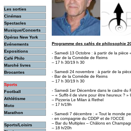
Les sorties
Cinémas
Spectacles
Musique/Concerts
Opéras New York
Programme des cafés de philosophie 2
Evénements
Expositions
- Samedi 13 Octobre : à partir de la pièce «
- Bar de la Comédie de Reims
Café Philo
– 17 h 30/19 h 30
Marché livres
- Samedi 24 novembre : à partir de la pièc
Brocantes
- Bar de la Comédie de Reims
– 17 h 30/19 h 30
Sports
- Samedi 1er Décembre dans le cadre du F
Football
– « Suffit-il de vivre pour être heureux ? »
Athlétisme
– Pizzeria Le Milan à Rethel
– 17 h/19h
Moto
Marathon
- Samedi 7 décembre : « Tout le monde peu
- en compagnie du CDDP et de l’OCCE
– Bar du Multiplex – Châlons en Champag
Sports/Loisirs
– 18 h/20h