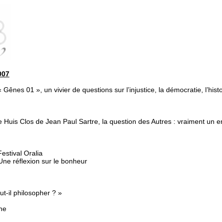
007
 Gênes 01 », un vivier de questions sur l’injustice, la démocratie, l’his
e Huis Clos de Jean Paul Sartre, la question des Autres : vraiment un e
estival Oralia
 Une réflexion sur le bonheur
t-il philosopher ? »
ne