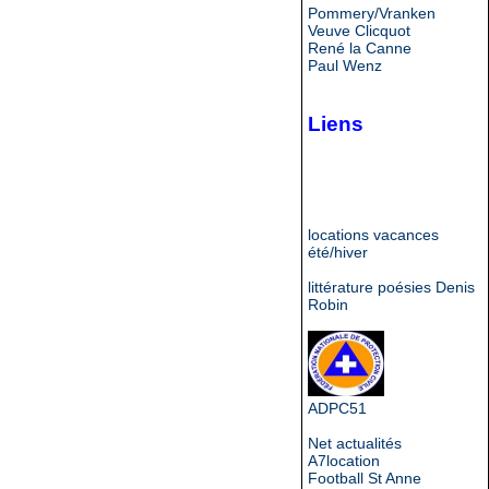
Pommery/Vranken
Veuve Clicquot
René la Canne
Paul Wenz
Liens
locations vacances
été/hiver
littérature poésies Denis
Robin
ADPC51
Net actualités
A7location
Football St Anne