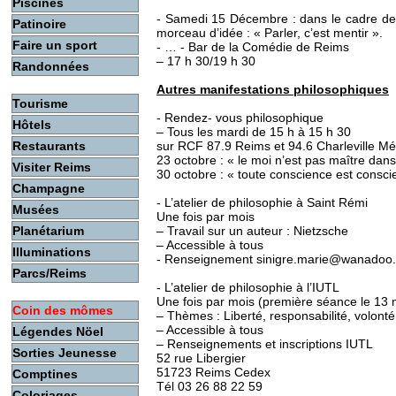
Piscines
- Samedi 15 Décembre : dans le cadre de 
Patinoire
morceau d’idée : « Parler, c’est mentir ».
Faire un sport
- … - Bar de la Comédie de Reims
– 17 h 30/19 h 30
Randonnées
Autres manifestations philosophiques
Tourisme
- Rendez- vous philosophique
Hôtels
– Tous les mardi de 15 h à 15 h 30
Restaurants
sur RCF 87.9 Reims et 94.6 Charleville Mé
23 octobre : « le moi n’est pas maître dan
Visiter Reims
30 octobre : « toute conscience est consc
Champagne
- L’atelier de philosophie à Saint Rémi
Musées
Une fois par mois
Planétarium
– Travail sur un auteur : Nietzsche
– Accessible à tous
Illuminations
- Renseignement sinigre.marie@wanadoo.
Parcs/Reims
- L’atelier de philosophie à l’IUTL
Une fois par mois (première séance le 13
Coin des mômes
– Thèmes : Liberté, responsabilité, volonté
– Accessible à tous
Légendes Nöel
– Renseignements et inscriptions IUTL
Sorties Jeunesse
52 rue Libergier
51723 Reims Cedex
Comptines
Tél 03 26 88 22 59
Coloriages