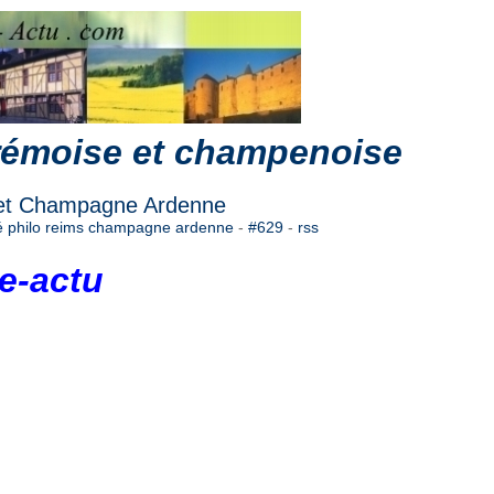
 rémoise et champenoise
 et Champagne Ardenne
é philo reims champagne ardenne
-
#629
-
rss
e-actu