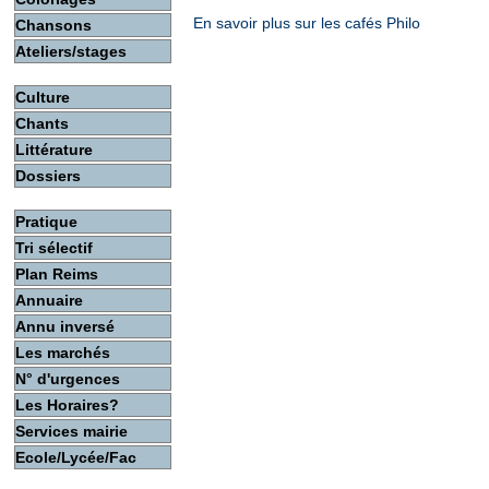
En savoir plus sur les cafés Philo
Chansons
Ateliers/stages
Culture
Chants
Littérature
Dossiers
Pratique
Tri sélectif
Plan Reims
Annuaire
Annu inversé
Les marchés
N° d'urgences
Les Horaires?
Services mairie
Ecole/Lycée/Fac