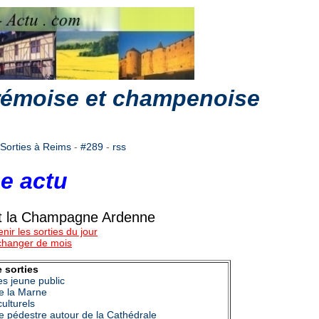
 rémoise et champenoise
Sorties à Reims
-
#289
-
rss
e actu
 et la Champagne Ardenne
nir les sorties du jour
 changer de mois
 sorties
es jeune public
e la Marne
ulturels
que pédestre autour de la Cathédrale