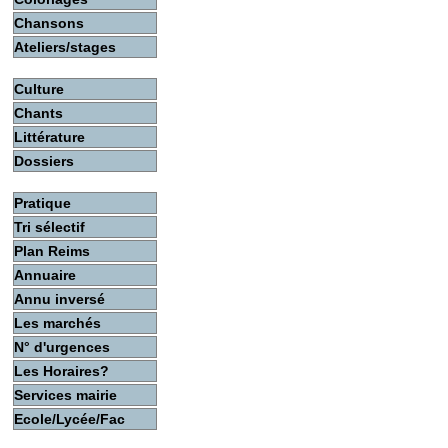
Chansons
Ateliers/stages
Culture
Chants
Littérature
Dossiers
Pratique
Tri sélectif
Plan Reims
Annuaire
Annu inversé
Les marchés
N° d'urgences
Les Horaires?
Services mairie
Ecole/Lycée/Fac