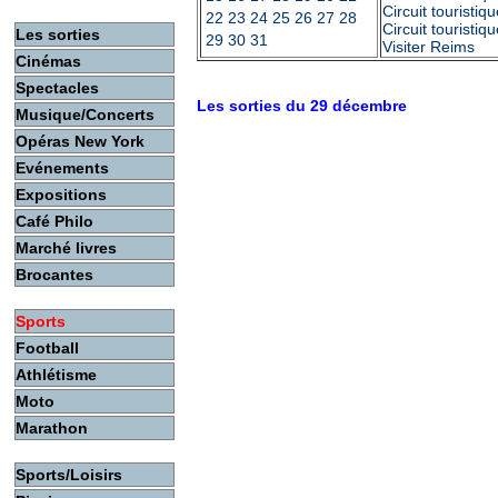
Circuit touristi
22
23
24
25
26
27
28
Circuit touristi
Les sorties
29
30
31
Visiter Reims
Cinémas
Spectacles
Les sorties du 29 décembre
Musique/Concerts
Opéras New York
Evénements
Expositions
Café Philo
Marché livres
Brocantes
Sports
Football
Athlétisme
Moto
Marathon
Sports/Loisirs