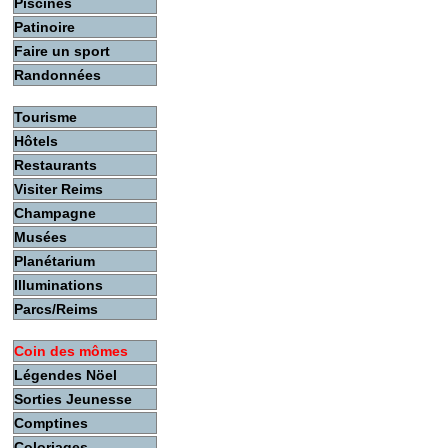
Piscines
Patinoire
Faire un sport
Randonnées
Tourisme
Hôtels
Restaurants
Visiter Reims
Champagne
Musées
Planétarium
Illuminations
Parcs/Reims
Coin des mômes
Légendes Nöel
Sorties Jeunesse
Comptines
Coloriages