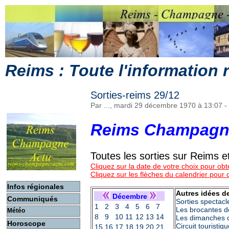
Reims : Toute l'information
Sorties-reims 29/12
Par ..., mardi 29 décembre 1970 à 13:07
-
Reims Champagn
Toutes les sorties sur Reims
Cliquez sur la date de votre choix pour obte
Cliquez sur les flèches du calendrier pour
Infos régionales
Autres idées de
Décembre
Communiqués
Sorties spectacl
1
2
3
4
5
6
7
Les brocantes d
Météo
8
9
10
11
12
13
14
Les dimanches c
Horoscope
Circuit touristi
15
16
17
18
19
20
21