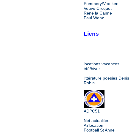
Pommery/Vranken
Veuve Clicquot
René la Canne
Paul Wenz
Liens
locations vacances
été/hiver
littérature poésies Denis
Robin
ADPC51
Net actualités
A7location
Football St Anne