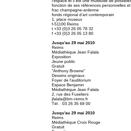
l’espace et c’est une multitude de possibl
fonction de ses références personnelles et 
frac champagne-ardenne
fonds régional d’art contemporain
1, place museux
f-51100 Reims
t +33 (0)3 26 05 78 32
f +33 (0)3 26 05 13 80
Jusqu'au 29 mai 2010
Reims
Médiathèque Jean Falala
Exposition
Jeune public
Gratuit
"Anthony Browne"
Dessins originaux
Foyer de l'auditorium
Espace Benjamin
Médiathèque Jean Falala
2, rue des Fuseliers
jfalala@bm-reims.fr
Tél. : 03 26 35 68 00
Jusqu'au 29 mai 2010
Reims
Médiathèque Croix Rouge
Gratuit