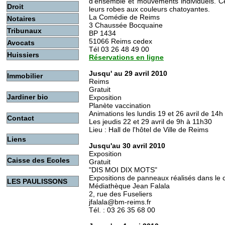
d’ensemble et mouvements individuels. Ce
Droit
leurs robes aux couleurs chatoyantes.
La Comédie de Reims
Notaires
3 Chaussée Bocquaine
Tribunaux
BP 1434
51066 Reims cedex
Avocats
Tél 03 26 48 49 00
Huissiers
Réservations en ligne
Jusqu' au 29 avril 2010
Immobilier
Reims
Gratuit
Jardiner bio
Exposition
Planète vaccination
Animations les lundis 19 et 26 avril de 14
Contact
Les jeudis 22 et 29 avril de 9h à 11h30
Lieu : Hall de l'hôtel de Ville de Reims
Liens
Jusqu'au 30 avril 2010
Exposition
Caisse des Ecoles
Gratuit
"DIS MOI DIX MOTS"
Expositions de panneaux réalisés dans le 
LES PAULISSONS
Médiathèque Jean Falala
2, rue des Fuseliers
jfalala@bm-reims.fr
Tél. : 03 26 35 68 00