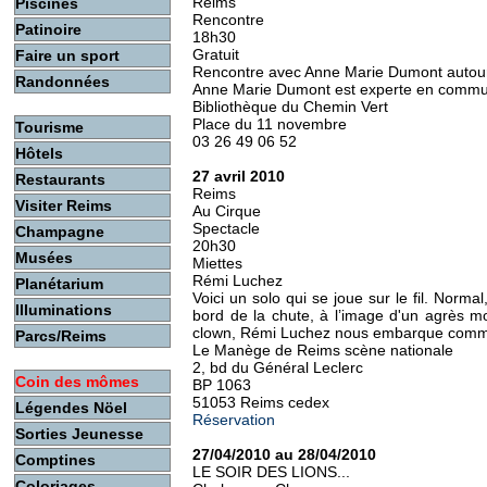
Reims
Piscines
Rencontre
Patinoire
18h30
Gratuit
Faire un sport
Rencontre avec Anne Marie Dumont autour
Randonnées
Anne Marie Dumont est experte en commun
Bibliothèque du Chemin Vert
Place du 11 novembre
Tourisme
03 26 49 06 52
Hôtels
27 avril 2010
Restaurants
Reims
Visiter Reims
Au Cirque
Spectacle
Champagne
20h30
Musées
Miettes
Rémi Luchez
Planétarium
Voici un solo qui se joue sur le fil. Normal,
Illuminations
bord de la chute, à l’image d'un agrès mo
clown, Rémi Luchez nous embarque comme 
Parcs/Reims
Le Manège de Reims scène nationale
2, bd du Général Leclerc
Coin des mômes
BP 1063
51053 Reims cedex
Légendes Nöel
Réservation
Sorties Jeunesse
27/04/2010 au 28/04/2010
Comptines
LE SOIR DES LIONS...
Coloriages