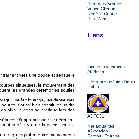
Pommery/Vranken
Veuve Clicquot
René la Canne
Paul Wenz
Liens
locations vacances
été/hiver
entraînent vers une douce et sensuelle
littérature poésies Denis
 courbes sinueuses, le mouvement des
Robin
oquent les grandes cérémonies soufies
orsqu’il se fait louange, les danseuses
l peut tout aussi bien constituer un rite
 en plus, le deba se pratique lors des
ADPC51
s séances d’apprentissage se déroulent
ment là où il y a de la place, sous le
Net actualités
A7location
t au fragile équilibre entre mouvements
Football St Anne