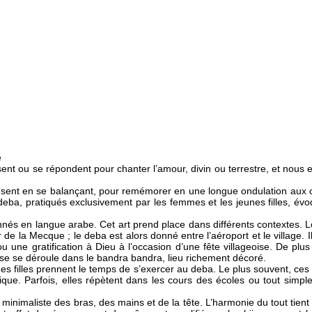
e
ent ou se répondent pour chanter l’amour, divin ou terrestre, et nous 
nsent en se balançant, pour remémorer en une longue ondulation aux
eba, pratiqués exclusivement par les femmes et les jeunes filles, év
onnés en langue arabe. Cet art prend place dans différents contextes. L
r de la Mecque ; le deba est alors donné entre l’aéroport et le village. I
 une gratification à Dieu à l’occasion d’une fête villageoise. De plus
anse se déroule dans le bandra bandra, lieu richement décoré.
es filles prennent le temps de s’exercer au deba. Le plus souvent, ce
ique. Parfois, elles répètent dans les cours des écoles ou tout simple
 minimaliste des bras, des mains et de la tête. L’harmonie du tout tien