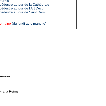
turels
e pédestre autour de la Cathédrale
e pédestre autour de l'Art Déco
e pédestre autour de Saint Remi
 semaine
(du lundi au dimanche)
Rémoise
onal à Reims