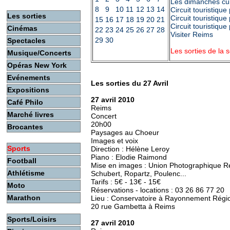
Les dimanches cul
8
9
10
11
12
13
14
Circuit touristiqu
Les sorties
Circuit touristiqu
15
16
17
18
19
20
21
Circuit touristiqu
Cinémas
22
23
24
25
26
27
28
Visiter Reims
29
30
Spectacles
Les sorties de la
Musique/Concerts
Opéras New York
Evénements
Les sorties du 27 Avril
Expositions
27 avril 2010
Café Philo
Reims
Marché livres
Concert
20h00
Brocantes
Paysages au Choeur
Images et voix
Sports
Direction : Hélène Leroy
Piano : Elodie Raimond
Football
Mise en images : Union Photographique 
Athlétisme
Schubert, Ropartz, Poulenc...
Tarifs : 5€ - 13€ - 15€
Moto
Réservations - locations : 03 26 86 77 20
Marathon
Lieu : Conservatoire à Rayonnement Régi
20 rue Gambetta à Reims
Sports/Loisirs
27 avril 2010