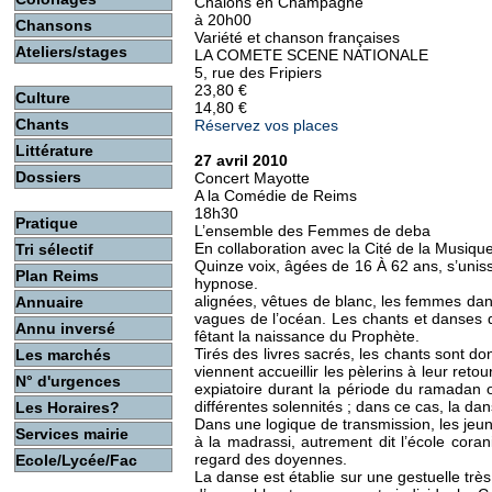
Chalons en Champagne
à 20h00
Chansons
Variété et chanson françaises
Ateliers/stages
LA COMETE SCENE NATIONALE
5, rue des Fripiers
23,80 €
Culture
14,80 €
Chants
Réservez vos places
Littérature
27 avril 2010
Dossiers
Concert Mayotte
A la Comédie de Reims
18h30
Pratique
L’ensemble des Femmes de deba
En collaboration avec la Cité de la Musiqu
Tri sélectif
Quinze voix, âgées de 16 À 62 ans, s’uniss
Plan Reims
hypnose.
alignées, vêtues de blanc, les femmes da
Annuaire
vagues de l’océan. Les chants et danses d
Annu inversé
fêtant la naissance du Prophète.
Tirés des livres sacrés, les chants sont d
Les marchés
viennent accueillir les pèlerins à leur retou
N° d'urgences
expiatoire durant la période du ramadan ou
différentes solennités ; dans ce cas, la d
Les Horaires?
Dans une logique de transmission, les jeun
Services mairie
à la madrassi, autrement dit l’école coran
regard des doyennes.
Ecole/Lycée/Fac
La danse est établie sur une gestuelle très