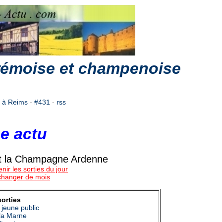
 rémoise et champenoise
s à Reims
-
#431
-
rss
e actu
 et la Champagne Ardenne
nir les sorties du jour
 changer de mois
sorties
 jeune public
la Marne