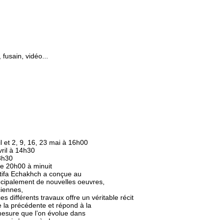
fusain, vidéo...
il et 2, 9, 16, 23 mai à 16h00
vril à 14h30
18h30
de 20h00 à minuit
atifa Echakhch a conçue au
ipalement de nouvelles oeuvres,
iennes,
es différents travaux offre un véritable récit
e la précédente et répond à la
à mesure que l’on évolue dans