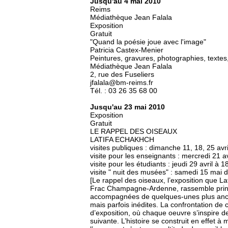
Jusqu'au 4 mai 2010
Reims
Médiathèque Jean Falala
Exposition
Gratuit
"Quand la poésie joue avec l'image"
Patricia Castex-Menier
Peintures, gravures, photographies, textes, 
Médiathèque Jean Falala
2, rue des Fuseliers
jfalala@bm-reims.fr
Tél. : 03 26 35 68 00
Jusqu'au 23 mai 2010
Exposition
Gratuit
LE RAPPEL DES OISEAUX
LATIFA ECHAKHCH
visites publiques : dimanche 11, 18, 25 avr
visite pour les enseignants : mercredi 21 a
visite pour les étudiants : jeudi 29 avril à 
visite " nuit des musées" : samedi 15 mai 
[Le rappel des oiseaux, l’exposition que L
Frac Champagne-Ardenne, rassemble princ
accompagnées de quelques-unes plus anc
mais parfois inédites. La confrontation de c
d’exposition, où chaque oeuvre s’inspire d
suivante. L’histoire se construit en effet 