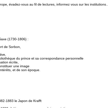
ope, évadez-vous au fil de lectures, informez vous sur les institutions.
 Saxe (1730-1806) :
ert de Sorbon,
ive,
ibliothèque du prince et sa correspondance personnelle
tion écrite,
constituer une image
ntérêts, et de son époque.
882-1883 le Japon de Krafft