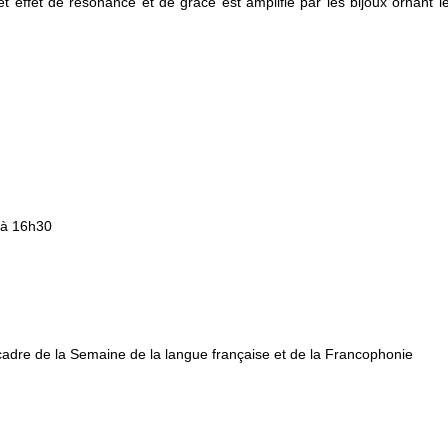
t effet de résonance et de grâce est amplifié par les bijoux ornant 
h à 16h30
cadre de la Semaine de la langue française et de la Francophonie