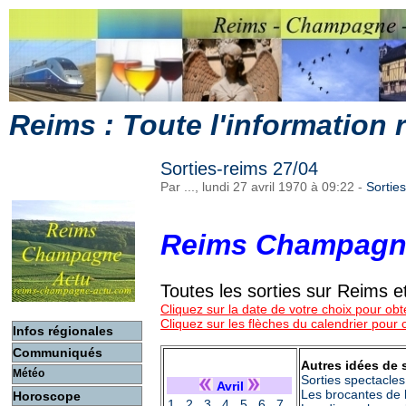
Reims : Toute l'information
Sorties-reims 27/04
Par ..., lundi 27 avril 1970 à 09:22
-
Sortie
Reims Champagn
Toutes les sorties sur Reims
Cliquez sur la date de votre choix pour obte
Cliquez sur les flèches du calendrier pour
Infos régionales
Communiqués
Autres idées de 
Météo
Sorties spectacles
Avril
Les brocantes de 
Horoscope
1
2
3
4
5
6
7