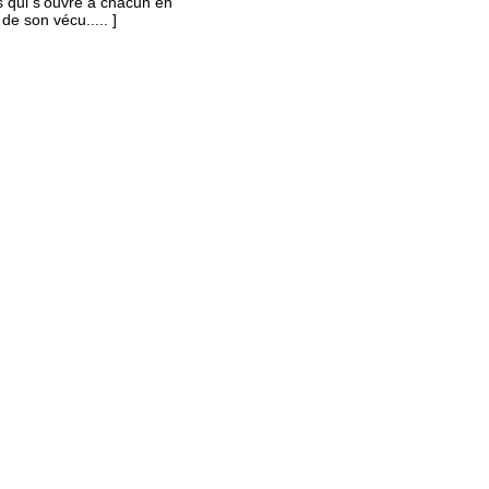
es qui s’ouvre à chacun en
de son vécu..... ]