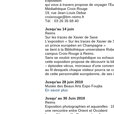
Exposition
qui vous à travers propose de voyager l'Eur
Médiathèque Croix-Rouge
19, rue Jean-Louis Debar
croixrouge@bm-reims.fr
Tél. : 03 26 35 68 40
Jusqu’au 14 juin
Reims
Sur les traces de Xavier de Saxe
L'exposition « Sur les traces de Xavier de
un prince européen en Champagne »
se tient à la Bibliothèque universitaire Rob
campus Croix-Rouge à Reims.
Sans se vouloir encyclopédique ou exhaust
cette exposition propose de découvrir la b
– épisodes vécus, morceaux d’une conversa
au fil desquels chaque visiteur pourra se 
de cette personnalité européenne, de ses i
Jusqu'au 28 juin 2010
Musée des Beaux Arts Expo Foujita
En savoir plus
Jusqu' au 30 Juin 2010
Reims
Exposition photographies et aquarelles : 1
une rencontre entre Orient et Occident