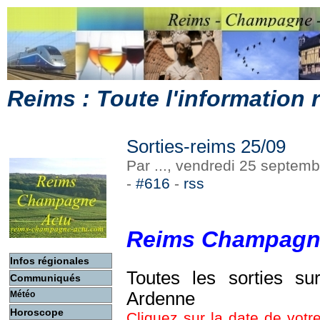
Reims : Toute l'information
Sorties-reims 25/09
Par ..., vendredi 25 septem
-
#616
-
rss
Reims Champagn
Infos régionales
Toutes les sorties s
Communiqués
Ardenne
Météo
Horoscope
Cliquez sur la date de votre