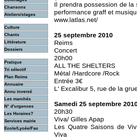
Il prendra possession de la
Chansons
performance graff et musiqu
Ateliers/stages
www.latlas.net/
Culture
25 septembre 2010
Chants
Reims
Littérature
Dossiers
Concert
20h00
Pratique
ALL THE SHELTERS
Tri sélectif
Métal /Hardcore /Rock
Plan Reims
Entrée 3€
Annuaire
L' Excalibur 5, rue de la gr
Annu inversé
Les marchés
Samedi 25 septembre 201
N° d'urgences
20h30
Les Horaires?
Viva/ Gilles Apap
Services mairie
Les Quatre Saisons de Viva
Ecole/Lycée/Fac
Viva