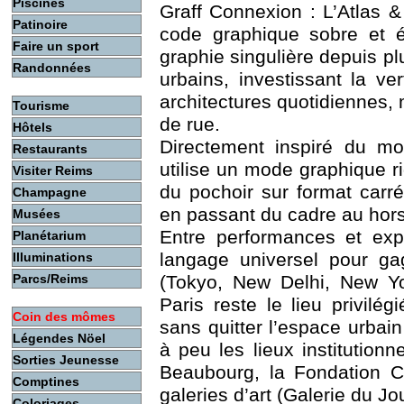
Piscines
Graff Connexion : L’Atlas &
Patinoire
code graphique sobre et ép
Faire un sport
graphie singulière depuis pl
Randonnées
urbains, investissant la ver
architectures quotidiennes, 
Tourisme
de rue.
Hôtels
Directement inspiré du mou
Restaurants
utilise un mode graphique r
Visiter Reims
du pochoir sur format carré 
Champagne
en passant du cadre au hors
Musées
Entre performances et expo
Planétarium
langage universel pour ga
Illuminations
Parcs/Reims
(Tokyo, New Delhi, New Yo
Paris reste le lieu privilég
Coin des mômes
sans quitter l’espace urbain 
Légendes Nöel
à peu les lieux institutionn
Sorties Jeunesse
Beaubourg, la Fondation Ca
Comptines
galeries d’art (Galerie du Jo
Coloriages