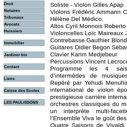
Droit
Soliste - Violon Gilles Apap
Notaires
Violons Frédéric Ammann Ca
Tribunaux
Hélène Del Médico.
Avocats
Altos Cyril Monnois Roberto
Huissiers
Violoncelles Loïc Maireaux 
Contrebasse Gauthier Blond
Immobilier
Guitares Didier Begon Sébast
Clavier Karim Medjebeur
Jardiner bio
Percussions Vincent Lecroc
Contact
Programme les 4 sais
d’intermèdes de musique
Liens
Repéré par Yehudi Menuhi
international de violon é
Caisse des Ecoles
prestigieuse carrière intern
LES PAULISSONS
orchestres classiques du mo
un interprète multi-fac
l’Ensemble Viva le goût des 
Quatre Saisons de Vivaldi, 