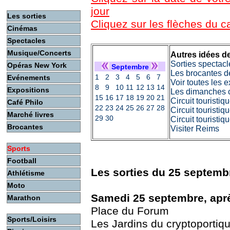
jour
Les sorties
Cliquez sur les flèches du 
Cinémas
Spectacles
Musique/Concerts
Autres idées de
Sorties spectacl
Opéras New York
Septembre
Les brocantes d
1
2
3
4
5
6
7
Evénements
Voir toutes les 
8
9
10
11
12
13
14
Expositions
Les dimanches c
15
16
17
18
19
20
21
Circuit touristi
Café Philo
22
23
24
25
26
27
28
Circuit touristiq
Marché livres
29
30
Circuit touristi
Brocantes
Visiter Reims
Sports
Football
Les sorties du 25 septemb
Athlétisme
Moto
Samedi 25 septembre, aprè
Marathon
Place du Forum
Sports/Loisirs
Les Jardins du cryptoportiq