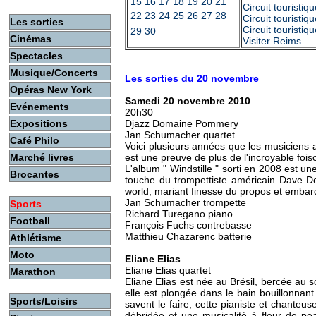
15
16
17
18
19
20
21
Circuit touristi
22
23
24
25
26
27
28
Circuit touristi
Les sorties
Circuit touristi
29
30
Cinémas
Visiter Reims
Spectacles
Musique/Concerts
Les sorties du 20 novembre
Opéras New York
Samedi 20 novembre 2010
Evénements
20h30
Expositions
Djazz
Domaine Pommery
Jan Schumacher quartet
Café Philo
Voici plusieurs années que les musiciens
Marché livres
est une preuve de plus de l'incroyable foi
L'album " Windstille " sorti en 2008 est u
Brocantes
touche du trompettiste américain Dave D
world, mariant finesse du propos et emba
Jan Schumacher trompette
Sports
Richard Turegano piano
Football
François Fuchs contrebasse
Matthieu Chazarenc batterie
Athlétisme
Moto
Eliane Elias
Eliane Elias quartet
Marathon
Eliane Elias est née au Brésil, bercée au 
elle est plongée dans le bain bouillonnant
Sports/Loisirs
savent le faire, cette pianiste et chanteu
débridée et une musicalité à fleur de pe