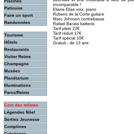
Piscines
incomparable !
Patinoire
Eliane Elias voix, piano
Rubens de la Corte guitare
Faire un sport
Marc Johnson contrebasse
Randonnées
Rafael Barata batterie
Tarif plein 22€
Tarif réduit 17€
Tourisme
Tarif spécial 10€
Hôtels
Gratuit - de 13 ans
Restaurants
Visiter Reims
Champagne
Musées
Planétarium
Illuminations
Parcs/Reims
Coin des mômes
Légendes Nöel
Sorties Jeunesse
Comptines
Coloriages