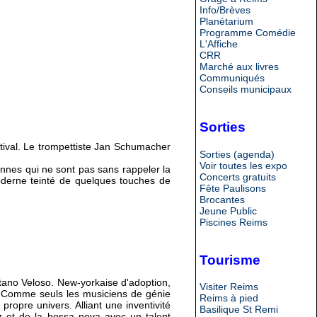
Info/Brèves
Planétarium
Programme Comédie
L'Affiche
CRR
Marché aux livres
Communiqués
Conseils municipaux
Sorties
tival. Le trompettiste Jan Schumacher
Sorties (agenda)
Voir toutes les expo
ennes qui ne sont pas sans rappeler la
Concerts gratuits
oderne teinté de quelques touches de
Fête Paulisons
Brocantes
Jeune Public
Piscines Reims
Tourisme
etano Veloso. New-yorkaise d'adoption,
Visiter Reims
ns. Comme seuls les musiciens de génie
Reims à pied
propre univers. Alliant une inventivité
Basilique St Remi
zz et de la bossa nova avec un talent