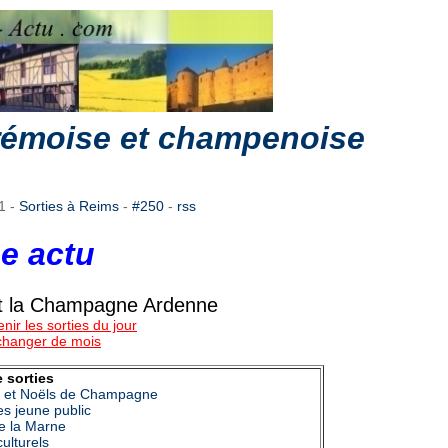
 rémoise et champenoise
21
-
Sorties à Reims
-
#250
-
rss
e actu
 et la Champagne Ardenne
nir les sorties du jour
 changer de mois
 sorties
l et Noëls de Champagne
es jeune public
e la Marne
ulturels