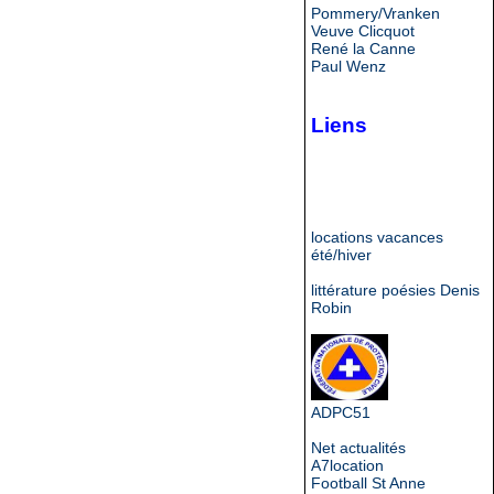
Pommery/Vranken
Veuve Clicquot
René la Canne
Paul Wenz
Liens
locations vacances
été/hiver
littérature poésies Denis
Robin
ADPC51
Net actualités
A7location
Football St Anne