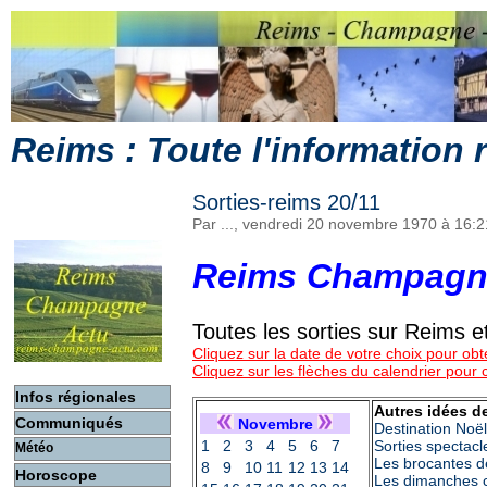
Reims : Toute l'information
Sorties-reims 20/11
Par ..., vendredi 20 novembre 1970 à 16:
Reims Champagn
Toutes les sorties sur Reims
Cliquez sur la date de votre choix pour obte
Cliquez sur les flèches du calendrier pour
Infos régionales
Autres idées de
Communiqués
Novembre
Destination Noë
1
2
3
4
5
6
7
Sorties spectacl
Météo
Les brocantes d
8
9
10
11
12
13
14
Horoscope
Les dimanches c