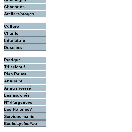
Chansons
Ateliers/stages
Culture
Chants
Littérature
Dossiers
Pratique
Tri sélectif
Plan Reims
Annuaire
Annu inversé
Les marchés
N° d'urgences
Les Horaires?
Services mairie
Ecole/Lycée/Fac