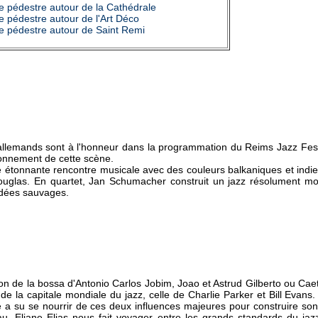
que pédestre autour de la Cathédrale
que pédestre autour de l'Art Déco
que pédestre autour de Saint Remi
 allemands sont à l'honneur dans la programmation du Reims Jazz Fes
sonnement de cette scène.
ne étonnante rencontre musicale avec des couleurs balkaniques et indi
ouglas. En quartet, Jan Schumacher construit un jazz résolument m
rdées sauvages.
son de la bossa d'Antonio Carlos Jobim, Joao et Astrud Gilberto ou Ca
 de la capitale mondiale du jazz, celle de Charlie Parker et Bill Eva
se a su se nourrir de ces deux influences majeures pour construire son 
au, Eliane Elias nous fait voyager entre les grands standards du ja