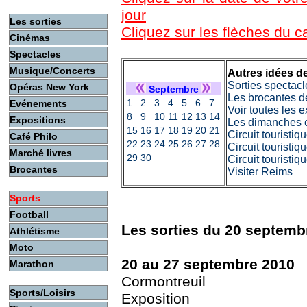
jour
Les sorties
Cliquez sur les flèches du 
Cinémas
Spectacles
Musique/Concerts
Autres idées de
Sorties spectacl
Opéras New York
Septembre
Les brocantes d
1
2
3
4
5
6
7
Evénements
Voir toutes les 
8
9
10
11
12
13
14
Expositions
Les dimanches c
15
16
17
18
19
20
21
Circuit touristi
Café Philo
22
23
24
25
26
27
28
Circuit touristiq
Marché livres
29
30
Circuit touristi
Brocantes
Visiter Reims
Sports
Football
Les sorties du 20 septemb
Athlétisme
Moto
20 au 27 septembre 2010
Marathon
Cormontreuil
Sports/Loisirs
Exposition