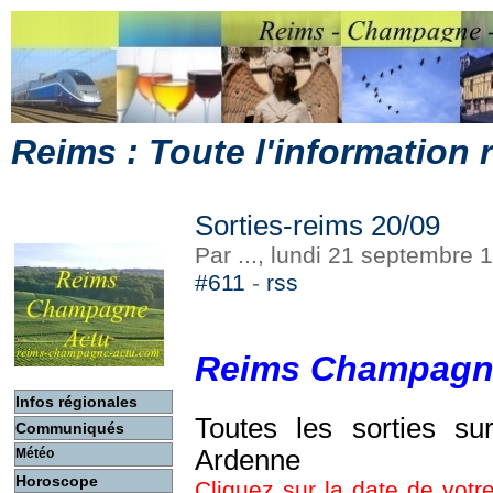
Reims : Toute l'information
Sorties-reims 20/09
Par ..., lundi 21 septembre
#611
-
rss
Reims Champagn
Infos régionales
Toutes les sorties s
Communiqués
Ardenne
Météo
Horoscope
Cliquez sur la date de votre