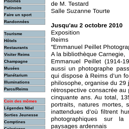
Piscines
de M. Testard
Patinoire
Salle Suzanne Tourte
Faire un sport
Randonnées
Jusqu'au 2 octobre 2010
Exposition
Tourisme
Reims
Hôtels
"Emmanuel Peillet Photogra
Restaurants
A la bibliothèque Carnegie,
Visiter Reims
Emmanuel Peillet (1914-19
Champagne
aussi un photographe pass
Musées
qui dispose à Reims d’un f
Planétarium
philosophe, organise du 29 
Illuminations
Parcs/Reims
rétrospective consacrée au
cinquante ans. Au total, 13
Coin des mômes
portraits, natures mortes,
Légendes Nöel
inattendues d’où filtrent h
Sorties Jeunesse
photographiques sur la
Comptines
paysages ardennais
Coloriages