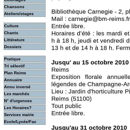
Chansons
Bibliothèque Carnegie - 2, 
Ateliers/stages
Mail : carnegie@bm-reims.fr 
Entrée libre.
Culture
Horaires d’été : les mardi e
Chants
h à 18 h, jeudi et vendredi 
Littérature
Dossiers
13 h et de 14 h à 18 h. Ferm
Pratique
Jusqu' au 15 octobre 2010
Tri sélectif
Reims
Plan Reims
Exposition florale annue
Annuaire
légendes de Champagne-A
Annu inversé
Lieu : Jardin d'horticulture 
Les marchés
Reims (51100)
N° d'urgences
Tout public
Les Horaires?
Entrée libre.
Services mairie
Ecole/Lycée/Fac
Jusqu'au 31 octobre 2010