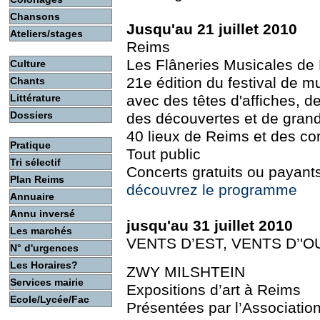
Chansons
Jusqu'au 21 juillet 2010
Ateliers/stages
Reims
Les Flâneries Musicales de
Culture
21e édition du festival de m
Chants
Littérature
avec des têtes d'affiches, d
Dossiers
des découvertes et de gran
40 lieux de Reims et des 
Pratique
Tout public
Tri sélectif
Concerts gratuits ou payant
Plan Reims
découvrez le programme
Annuaire
Annu inversé
jusqu'au 31 juillet 2010
Les marchés
VENTS D’EST, VENTS D’'
N° d'urgences
Les Horaires?
ZWY MILSHTEIN
Services mairie
Expositions d’art à Reims
Ecole/Lycée/Fac
Présentées par l’Associatio