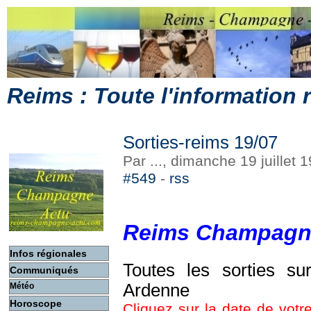
Reims : Toute l'information
Sorties-reims 19/07
Par ..., dimanche 19 juillet
#549
-
rss
Reims Champagn
Infos régionales
Toutes les sorties s
Communiqués
Ardenne
Météo
Horoscope
Cliquez sur la date de votre