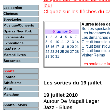
jour
Les sorties
Cliquez sur les flèches du 
Cinémas
Spectacles
Autres idées de
Musique/Concerts
Sorties spectacl
Opéras New York
Juillet
Les brocantes d
1
2
3
4
5
6
7
Evénements
Les dimanches c
8
9
10
11
12
13
14
Circuit touristi
Expositions
Circuit touristiq
15
16
17
18
19
20
21
Café Philo
Circuit touristi
22
23
24
25
26
27
28
Marché livres
Visiter Reims
29
30
31
Brocantes
Les sorties de l
Sports
Football
Les sorties du 19 juillet
Athlétisme
Moto
19 juillet 2010
Marathon
Autour De Magali Leger
Sports/Loisirs
Jazz - Blues