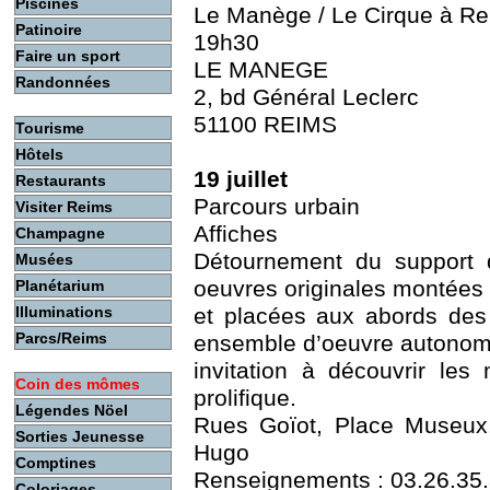
Piscines
Le Manège / Le Cirque à R
Patinoire
19h30
Faire un sport
LE MANEGE
Randonnées
2, bd Général Leclerc
51100 REIMS
Tourisme
Hôtels
19 juillet
Restaurants
Parcours urbain
Visiter Reims
Affiches
Champagne
Détournement du support d
Musées
oeuvres originales montée
Planétarium
Illuminations
et placées aux abords des 
Parcs/Reims
ensemble d’oeuvre autonom
invitation à découvrir les
Coin des mômes
prolifique.
Légendes Nöel
Rues Goïot, Place Museux,
Sorties Jeunesse
Hugo
Comptines
Renseignements : 03.26.35.34
Coloriages