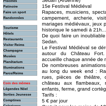
Sedan (Ardenne)
Piscines
15e Festival Médiéval
Patinoire
Rapaces, musiciens, specta
Faire un sport
campement, archerie, vis
Randonnées
mariages médiévaux, jeux p
Tourisme
historique le samedi à 21h...
Hôtels
De quoi faire un inoubliab
Restaurants
Sedan.
Visiter Reims
Le Festival Médiéval se dér
Champagne
autour du Château Fort
Musées
accueille chaque année de 
Planétarium
De nombreuses animations 
Illuminations
au long du week end : Rap
Parcs/Reims
rues, pièces de théâtre, 
château aux flambeaux, 
Coin des mômes
enfants, ferme, grand cortèg
Légendes Nöel
Tarifs :
Sorties Jeunesse
5 € par jour
Comptines
Coloriages