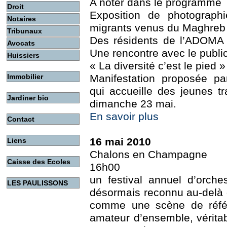
A noter dans le programme
Droit
Exposition de photograph
Notaires
migrants venus du Maghreb
Tribunaux
Des résidents de l’ADOMA 
Avocats
Une rencontre avec le public
Huissiers
« La diversité c’est le pied »
Immobilier
Manifestation proposée pa
qui accueille des jeunes tra
Jardiner bio
dimanche 23 mai.
En savoir plus
Contact
16 mai 2010
Liens
Chalons en Champagne
Caisse des Ecoles
16h00
un festival annuel d’orche
LES PAULISSONS
désormais reconnu au-delà
comme une scène de référ
amateur d’ensemble, vérita