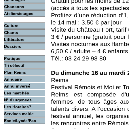
Gratuit pour les moins de 1
Chansons
(accès à tous les spectacles
Ateliers/stages
Profitez d’une réduction d’1
le 14 mai : 3,50 € par jour
Culture
Visite du Château Fort, tarif
Chants
3 € / personne (gratuit pour
Littérature
Visites nocturnes aux flamb
Dossiers
6,50 € / adulte – 4 € enfants
Tél.: 03 24 29 98 80
Pratique
Tri sélectif
Du dimanche 16 au mardi 
Plan Reims
Reims
Annuaire
Annu inversé
Festival Rémois et Moi et To
Les marchés
Reims est composée d'u
N° d'urgences
femmes, de tous âges aux
Les Horaires?
talents divers. A l’occasion
Services mairie
festival annuel, les organis
Ecole/Lycée/Fac
les rencontres entre Rémois