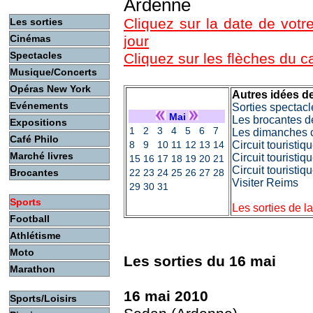
Ardenne
Cliquez sur la date de votre
Les sorties
Cinémas
jour
Spectacles
Cliquez sur les flèches du 
Musique/Concerts
Opéras New York
Autres idées de
Evénements
Sorties spectacl
Mai
Les brocantes d
Expositions
1
2
3
4
5
6
7
Les dimanches c
Café Philo
8
9
10
11
12
13
14
Circuit touristi
Marché livres
Circuit touristiq
15
16
17
18
19
20
21
Circuit touristi
Brocantes
22
23
24
25
26
27
28
Visiter Reims
29
30
31
Sports
Les sorties de l
Football
Athlétisme
Moto
Les sorties du 16 mai
Marathon
16 mai 2010
Sports/Loisirs