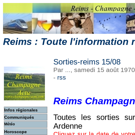
Reims : Toute l'information
Sorties-reims 15/08
Par ..., samedi 15 août 197
-
rss
Reims Champagn
Infos régionales
Toutes les sorties s
Communiqués
Ardenne
Météo
Horoscope
Cliquez sur la date de votre