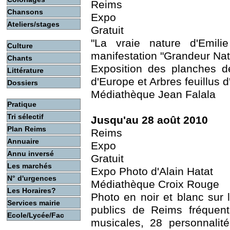
Reims
Chansons
Expo
Ateliers/stages
Gratuit
"La vraie nature d'Emil
Culture
manifestation "Grandeur Nat
Chants
Exposition des planches de
Littérature
d'Europe et Arbres feuillus 
Dossiers
Médiathèque Jean Falala
Pratique
Tri sélectif
Jusqu'au 28 août 2010
Plan Reims
Reims
Annuaire
Expo
Annu inversé
Gratuit
Les marchés
Expo Photo d'Alain Hatat
N° d'urgences
Médiathèque Croix Rouge
Les Horaires?
Photo en noir et blanc sur 
Services mairie
publics de Reims fréquent
Ecole/Lycée/Fac
musicales, 28 personnalit