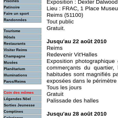
Piscines
Exposition : Dexter Dalwood
Patinoire
Lieu : FRAC, 1 Place Museu
Faire un sport
Reims (51100)
Randonnées
Tout public
Gratuit.
Tourisme
Hôtels
Jusqu'au 22 août 2010
Restaurants
Reims
Visiter Reims
Redevenir Vit'Halles
Champagne
Exposition photographique
Musées
commerçants du quartier, l
Planétarium
habitudes sont magnifiés pa
Illuminations
exposées dans le périmètre
Parcs/Reims
Tous les jours
Coin des mômes
Gratuit
Légendes Nöel
Palissade des halles
Sorties Jeunesse
Comptines
Jusqu'au 28 août 2010
Coloriages