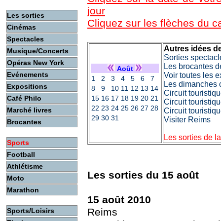
jour
Les sorties
Cliquez sur les flèches du 
Cinémas
Spectacles
Autres idées de
Musique/Concerts
Sorties spectacl
Opéras New York
Les brocantes d
Août
Evénements
Voir toutes les 
1
2
3
4
5
6
7
Les dimanches c
Expositions
8
9
10
11
12
13
14
Circuit touristi
Café Philo
15
16
17
18
19
20
21
Circuit touristiq
22
23
24
25
26
27
28
Marché livres
Circuit touristi
29
30
31
Visiter Reims
Brocantes
Les sorties de l
Sports
Football
Athlétisme
Les sorties du 15 août
Moto
Marathon
15 août 2010
Reims
Sports/Loisirs