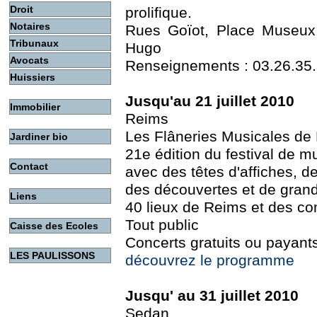
Droit
prolifique.
Notaires
Rues Goïot, Place Museux,
Tribunaux
Hugo
Avocats
Renseignements : 03.26.35.34
Huissiers
Jusqu'au 21 juillet 2010
Immobilier
Reims
Les Flâneries Musicales de
Jardiner bio
21e édition du festival de m
Contact
avec des têtes d'affiches, d
des découvertes et de gran
Liens
40 lieux de Reims et des 
Tout public
Caisse des Ecoles
Concerts gratuits ou payant
LES PAULISSONS
découvrez le programme
Jusqu' au 31 juillet 2010
Sedan