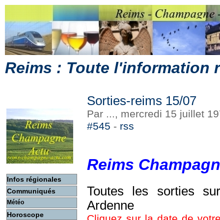
Reims : Toute l'information
Sorties-reims 15/07
Par ..., mercredi 15 juillet 
#545
-
rss
Reims Champagn
Infos régionales
Toutes les sorties s
Communiqués
Ardenne
Météo
Horoscope
Cliquez sur la date de votre