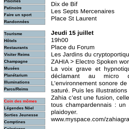
Piscines
Dix de Bif
Patinoire
Les Septs Mercenaires
Faire un sport
Place St Laurent
Randonnées
Jeudi 15 juillet
Tourisme
19h00
Hôtels
Place du Forum
Restaurants
Les Jardins du cryptoportiq
Visiter Reims
ZAHIA > Electro Spoken wo
Champagne
La voix grave et hypnotiq
Musées
déclamant au micro d
Planétarium
Illuminations
L’environnement sonore de 
Parcs/Reims
saturé. Puis les illustratio
Zahia c’est une fusion, celle 
Coin des mômes
tous champardennais : un 
Légendes Nöel
plaidoyer.
Sorties Jeunesse
www.myspace.com/zahiagr
Comptines
Coloriages