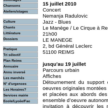
15 juillet 2010
Chansons
Concert
Ateliers/stages
Nemanja Radulovic
Jazz - Blues
Culture
Le Manège / Le Cirque à R
Chants
Littérature
21h00
Dossiers
LE MANEGE
2, bd Général Leclerc
Pratique
51100 REIMS
Tri sélectif
Plan Reims
jusqu'au 19 juillet
Annuaire
Parcours urbain
Annu inversé
Affiches
Les marchés
Détournement du support d
N° d'urgences
oeuvres originales montée
Les Horaires?
et placées aux abords des 
Services mairie
ensemble d’oeuvre autonom
Ecole/Lycée/Fac
invitation à découvrir les