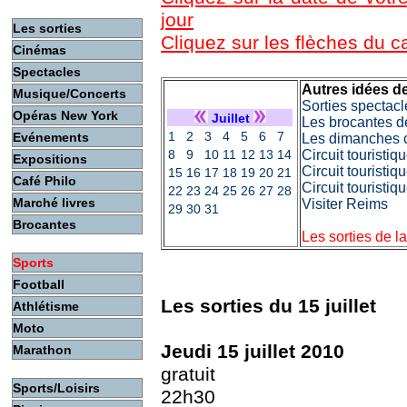
jour
Les sorties
Cliquez sur les flèches du 
Cinémas
Spectacles
Autres idées de
Musique/Concerts
Sorties spectacl
Opéras New York
Juillet
Les brocantes d
1
2
3
4
5
6
7
Evénements
Les dimanches c
8
9
10
11
12
13
14
Circuit touristi
Expositions
Circuit touristiq
15
16
17
18
19
20
21
Café Philo
Circuit touristi
22
23
24
25
26
27
28
Marché livres
Visiter Reims
29
30
31
Brocantes
Les sorties de l
Sports
Football
Les sorties du 15 juillet
Athlétisme
Moto
Jeudi 15 juillet 2010
Marathon
gratuit
Sports/Loisirs
22h30