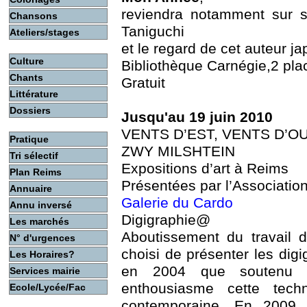
reviendra notamment sur s
Chansons
Taniguchi
Ateliers/stages
et le regard de cet auteur j
Culture
Bibliothèque Carnégie,2 pla
Chants
Gratuit
Littérature
Dossiers
Jusqu'au 19 juin 2010
VENTS D’EST, VENTS D’O
Pratique
ZWY MILSHTEIN
Tri sélectif
Expositions d’art à Reims
Plan Reims
Présentées par l’Associatio
Annuaire
Galerie du Cardo
Annu inversé
Digigraphie@
Les marchés
Aboutissement du travail d
N° d'urgences
choisi de présenter les dig
Les Horaires?
en 2004 que soutenu 
Services mairie
enthousiasme cette tech
Ecole/Lycée/Fac
contemporaine. En 2009