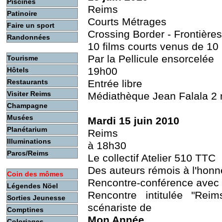
Piscines
Reims
Patinoire
Courts Métrages
Faire un sport
Crossing Border - Frontières
Randonnées
10 films courts venus de 10
Par la Pellicule ensorcelée
Tourisme
19h00
Hôtels
Restaurants
Entrée libre
Visiter Reims
Médiathèque Jean Falala 2 
Champagne
Musées
Mardi 15 juin 2010
Planétarium
Reims
Illuminations
à 18h30
Parcs/Reims
Le collectif Atelier 510 TTC
Des auteurs rémois à l'honn
Coin des mômes
Rencontre-conférence avec
Légendes Nöel
Rencontre intitulée "Reim
Sorties Jeunesse
scénariste de
Comptines
Mon Année
,
Coloriages