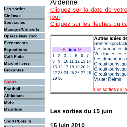
Ardenne
Cliquez sur la date de votre
Les sorties
Cinémas
jour
Spectacles
Cliquez sur les flèches du 
Musique/Concerts
Opéras New York
Autres idées de
Evénements
Sorties spectacl
Les brocantes d
Expositions
Juin
Voir toutes les 
1
2
3
4
5
6
7
Café Philo
Les dimanches c
8
9
10
11
12
13
14
Marché livres
Circuit touristi
15
16
17
18
19
20
21
Circuit touristiq
Brocantes
22
23
24
25
26
27
28
Circuit touristi
29
30
Visiter Reims
Sports
Football
Les sorties de l
Athlétisme
Moto
Marathon
Les sorties du 15 juin
Sports/Loisirs
15 juin 2010