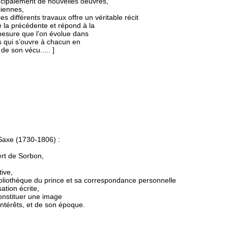
ipalement de nouvelles oeuvres,
iennes,
es différents travaux offre un véritable récit
e la précédente et répond à la
à mesure que l’on évolue dans
es qui s’ouvre à chacun en
de son vécu..... ]
 Saxe (1730-1806) :
ert de Sorbon,
ive,
ibliothèque du prince et sa correspondance personnelle
tion écrite,
constituer une image
ntérêts, et de son époque.