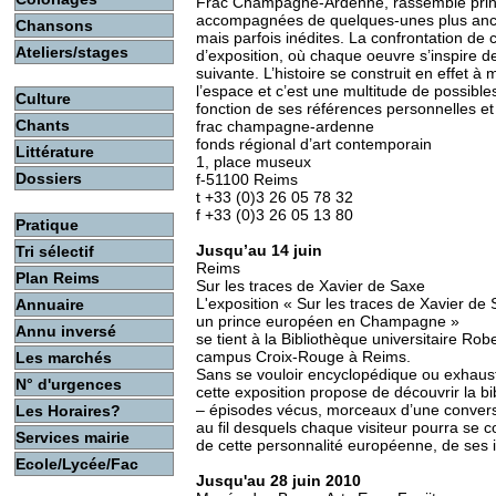
Frac Champagne-Ardenne, rassemble princ
accompagnées de quelques-unes plus anc
Chansons
mais parfois inédites. La confrontation de c
Ateliers/stages
d’exposition, où chaque oeuvre s’inspire d
suivante. L’histoire se construit en effet 
l’espace et c’est une multitude de possibl
Culture
fonction de ses références personnelles et 
Chants
frac champagne-ardenne
fonds régional d’art contemporain
Littérature
1, place museux
Dossiers
f-51100 Reims
t +33 (0)3 26 05 78 32
f +33 (0)3 26 05 13 80
Pratique
Jusqu’au 14 juin
Tri sélectif
Reims
Plan Reims
Sur les traces de Xavier de Saxe
L'exposition « Sur les traces de Xavier de
Annuaire
un prince européen en Champagne »
Annu inversé
se tient à la Bibliothèque universitaire Rob
campus Croix-Rouge à Reims.
Les marchés
Sans se vouloir encyclopédique ou exhaust
N° d'urgences
cette exposition propose de découvrir la b
– épisodes vécus, morceaux d’une conversa
Les Horaires?
au fil desquels chaque visiteur pourra se 
Services mairie
de cette personnalité européenne, de ses i
Ecole/Lycée/Fac
Jusqu'au 28 juin 2010