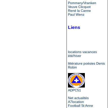
Pommery/Vranken
Veuve Clicquot
René la Canne
Paul Wenz
Liens
locations vacances
été/hiver
littérature poésies Denis
Robin
ADPC51
Net actualités
A7location
Football St Anne