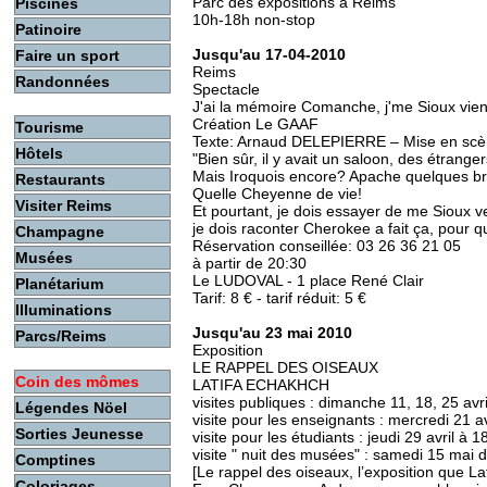
Parc des expositions à Reims
Piscines
10h-18h non-stop
Patinoire
Jusqu'au 17-04-2010
Faire un sport
Reims
Randonnées
Spectacle
J'ai la mémoire Comanche, j'me Sioux vien
Création Le GAAF
Tourisme
Texte: Arnaud DELEPIERRE – Mise en scè
Hôtels
"Bien sûr, il y avait un saloon, des étran
Mais Iroquois encore? Apache quelques bri
Restaurants
Quelle Cheyenne de vie!
Visiter Reims
Et pourtant, je dois essayer de me Sioux ve
je dois raconter Cherokee a fait ça, pour 
Champagne
Réservation conseillée: 03 26 36 21 05
Musées
à partir de 20:30
Le LUDOVAL - 1 place René Clair
Planétarium
Tarif: 8 € - tarif réduit: 5 €
Illuminations
Jusqu'au 23 mai 2010
Parcs/Reims
Exposition
LE RAPPEL DES OISEAUX
Coin des mômes
LATIFA ECHAKHCH
visites publiques : dimanche 11, 18, 25 avr
Légendes Nöel
visite pour les enseignants : mercredi 21 a
Sorties Jeunesse
visite pour les étudiants : jeudi 29 avril à 
visite " nuit des musées" : samedi 15 mai 
Comptines
[Le rappel des oiseaux, l’exposition que L
Coloriages