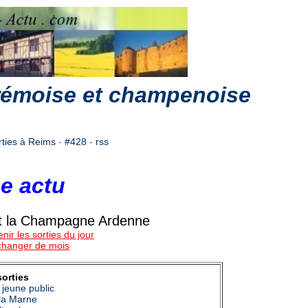
 rémoise et champenoise
rties à Reims
-
#428
-
rss
e actu
 et la Champagne Ardenne
nir les sorties du jour
 changer de mois
sorties
 jeune public
la Marne