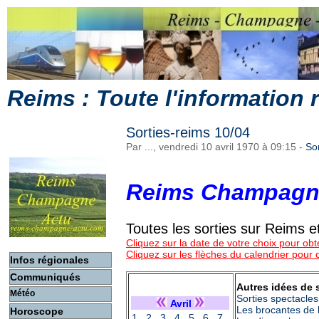
Reims : Toute l'information
Sorties-reims 10/04
Par ..., vendredi 10 avril 1970 à 09:15
-
So
Reims Champagn
Toutes les sorties sur Reims
Cliquez sur la date de votre choix pour obte
Cliquez sur les flèches du calendrier pour
Infos régionales
Communiqués
Autres idées de 
Météo
Sorties spectacles
Avril
Les brocantes de 
Horoscope
1
2
3
4
5
6
7