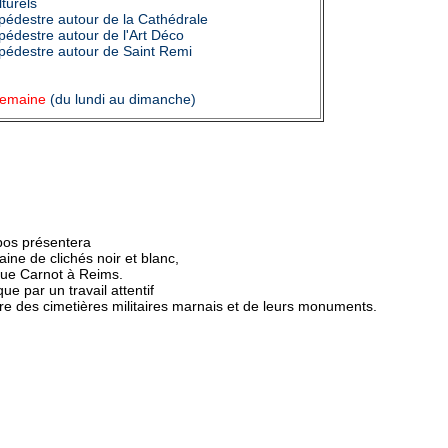
turels
e pédestre autour de la Cathédrale
e pédestre autour de l'Art Déco
e pédestre autour de Saint Remi
 semaine
(du lundi au dimanche)
bos présentera
ine de clichés noir et blanc,
rue Carnot à Reims.
ue par un travail attentif
cture des cimetières militaires marnais et de leurs monuments.