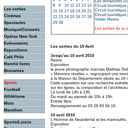
Les dimanches cul
8
9
10
11
12
13
14
Circuit touristiqu
Les sorties
Circuit touristiqu
15
16
17
18
19
20
21
Circuit touristiqu
Cinémas
22
23
24
25
26
27
28
Visiter Reims
29
30
Spectacles
Les sorties de la
Musique/Concerts
Opéras New York
Evénements
Les sorties du 10 Avril
Expositions
Jusqu’au 10 avril 2010
Café Philo
Reims
Marché livres
Exposition
le jeune photographe marnais Mathias Du
Brocantes
« Mémoire révélée », regroupant une trenta
à la Maison du Département située au 18 
Sports
Cette exposition est une recherche esthétiq
sur les lignes, la composition et l’archite
Football
Le lundi de 14h à 19h.
Athlétisme
Du mardi au samedi de 10h à 19h.
Entrée libre.
Moto
Renseignements au 03 26 83 56 10.
Marathon
10 avril 2010
L'Homme de Neandertal et les mamouths
Sports/Loisirs
Exposition