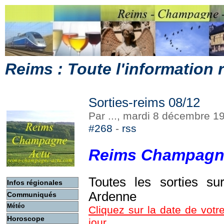
Reims : Toute l'information
Sorties-reims 08/12
Par ..., mardi 8 décembre 1
#268
-
rss
Reims Champagn
Toutes les sorties s
Infos régionales
Ardenne
Communiqués
Météo
Cliquez sur la date de votre
Horoscope
jour