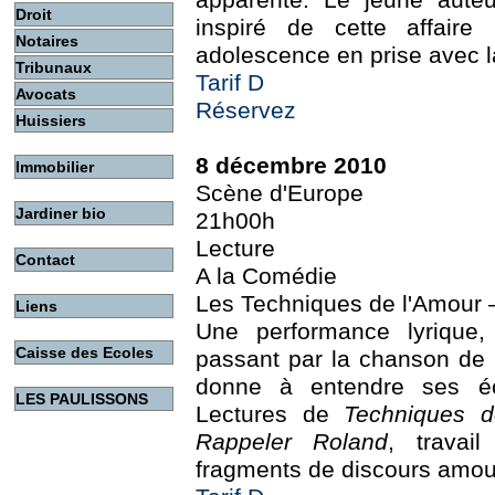
apparente. Le jeune auteu
Droit
inspiré de cette affaire 
Notaires
adolescence en prise avec la
Tribunaux
Tarif D
Avocats
Réservez
Huissiers
8 décembre 2010
Immobilier
Scène d'Europe
Jardiner bio
21h00h
Lecture
Contact
A la Comédie
Les Techniques de l'Amour 
Liens
Une performance lyrique
Caisse des Ecoles
passant par la chanson de R
donne à entendre ses écr
LES PAULISSONS
Lectures de
Techniques d
Rappeler Roland
, travai
fragments de discours amo