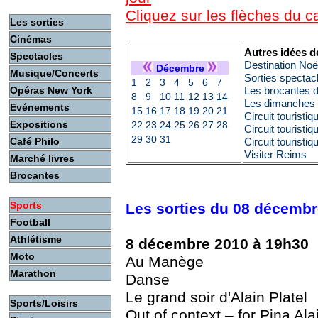
Cliquez sur les flèches du 
Les sorties
Cinémas
Autres idées d
Spectacles
Destination No
Décembre
Musique/Concerts
Sorties spectac
1
2
3
4
5
6
7
Opéras New York
Les brocantes 
8
9
10
11
12
13
14
Les dimanches c
Evénements
15
16
17
18
19
20
21
Circuit touristi
Expositions
22
23
24
25
26
27
28
Circuit touristi
29
30
31
Café Philo
Circuit touristi
Visiter Reims
Marché livres
Brocantes
Sports
Les sorties du 08 décemb
Football
Athlétisme
8 décembre 2010 à 19h30
Moto
Au Manège
Marathon
Danse
Le grand soir d'Alain Platel
Sports/Loisirs
Out of context – for Pina Alai