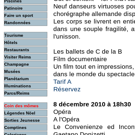
Piscines
Neuf danseurs virtuoses p
Patinoire
chorégraphe allemande disp
Faire un sport
Les corps se livrent en ent
Randonnées
dans une souple fragilité, 
Tourisme
l'unisson.
Hôtels
Restaurants
Les ballets de C de la B
Visiter Reims
Film documentaire
Champagne
Un film tout en impression
Musées
dans le monde du spectacle
Planétarium
Tarif A
Illuminations
Réservez
Parcs/Reims
8 décembre 2010 à 18h30
Coin des mômes
Opéra
Légendes Nöel
A l'Opéra
Sorties Jeunesse
Le Convenienze ed Inconv
Comptines
Gaetano Donizetti
Coloriages