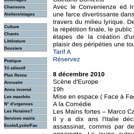
Avec le Convenienze ed In
Chansons
une farce divertissante dans
Ateliers/stages
travers du milieu lyrique. De
Culture
la répétition finale, le publ
Chants
étapes de la création d'u
Littérature
plaisir des péripéties une 
Dossiers
Tarif A
Réservez
Pratique
Tri sélectif
8 décembre 2010
Plan Reims
Scène d'Europe
Annuaire
19h
Annu inversé
Mise en espace ( Face à Fa
Les marchés
A la Comédie
N° d'urgences
Les Mains fortes – Marco C
Les Horaires?
Il y a dix ans l'Italie d
Services mairie
Ecole/Lycée/Fac
assassinat, commis par de