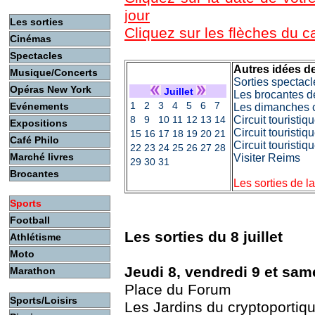
jour
Les sorties
Cliquez sur les flèches du 
Cinémas
Spectacles
Autres idées de
Musique/Concerts
Sorties spectacl
Opéras New York
Juillet
Les brocantes d
1
2
3
4
5
6
7
Evénements
Les dimanches c
8
9
10
11
12
13
14
Circuit touristi
Expositions
Circuit touristiq
15
16
17
18
19
20
21
Café Philo
Circuit touristi
22
23
24
25
26
27
28
Marché livres
Visiter Reims
29
30
31
Brocantes
Les sorties de l
Sports
Football
Les sorties du 8 juillet
Athlétisme
Moto
Jeudi 8, vendredi 9 et same
Marathon
Place du Forum
Sports/Loisirs
Les Jardins du cryptoportiq