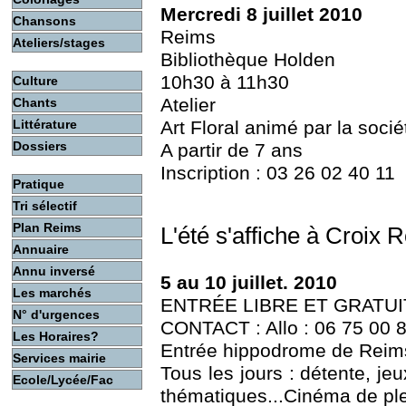
Mercredi 8 juillet 2010
Chansons
Reims
Ateliers/stages
Bibliothèque Holden
10h30 à 11h30
Culture
Atelier
Chants
Littérature
Art Floral animé par la socié
Dossiers
A partir de 7 ans
Inscription : 03 26 02 40 11
Pratique
Tri sélectif
Plan Reims
L'été s'affiche à Croix 
Annuaire
Annu inversé
5 au 10 juillet. 2010
Les marchés
ENTRÉE LIBRE ET GRATUI
N° d'urgences
CONTACT : Allo : 06 75 00 
Les Horaires?
Entrée hippodrome de Reim
Services mairie
Tous les jours : détente, je
Ecole/Lycée/Fac
thématiques...Cinéma de plei