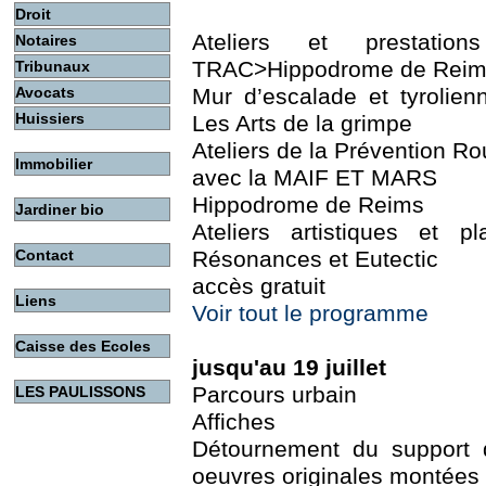
Droit
Ateliers et prestation
Notaires
TRAC>Hippodrome de Rei
Tribunaux
Avocats
Mur d’escalade et tyrolienn
Huissiers
Les Arts de la grimpe
Ateliers de la Prévention Ro
Immobilier
avec la MAIF ET MARS
Hippodrome de Reims
Jardiner bio
Ateliers artistiques et p
Contact
Résonances et Eutectic
accès gratuit
Liens
Voir tout le programme
Caisse des Ecoles
jusqu'au 19 juillet
Parcours urbain
LES PAULISSONS
Affiches
Détournement du support d
oeuvres originales montée