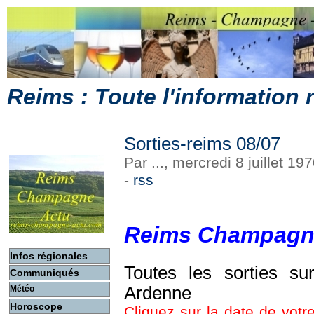
Reims : Toute l'information
Sorties-reims 08/07
Par ..., mercredi 8 juillet 1
-
rss
Reims Champagn
Infos régionales
Toutes les sorties s
Communiqués
Ardenne
Météo
Horoscope
Cliquez sur la date de votre