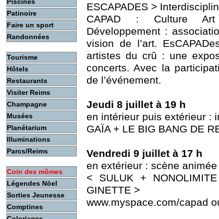
Piscines
ESCAPADES > Interdiscipli
Patinoire
CAPAD : Culture Art 
Faire un sport
Développement : associatio
Randonnées
vision de l’art. EsCAPADe
artistes du crû : une expos
Tourisme
concerts. Avec la participa
Hôtels
de l’événement.
Restaurants
Visiter Reims
Jeudi 8 juillet à 19 h
Champagne
en intérieur puis extérieur :
Musées
GAÏA + LE BIG BANG DE 
Planétarium
Illuminations
Parcs/Reims
Vendredi 9 juillet à 17 h
en extérieur : scène animée
Coin des mômes
< SULUK + NONOLIMITE
Légendes Nöel
GINETTE >
Sorties Jeunesse
www.myspace.com/capad ou 
Comptines
Coloriages