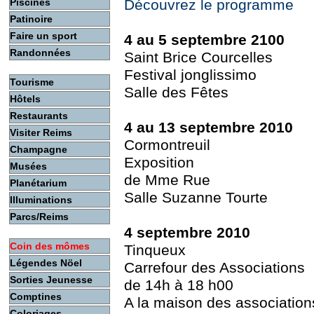
Piscines
Découvrez le programme
Patinoire
Faire un sport
4 au 5 septembre 2100
Randonnées
Saint Brice Courcelles
Festival jonglissimo
Tourisme
Salle des Fêtes
Hôtels
Restaurants
4 au 13 septembre 2010
Visiter Reims
Cormontreuil
Champagne
Exposition
Musées
de Mme Rue
Planétarium
Salle Suzanne Tourte
Illuminations
Parcs/Reims
4 septembre 2010
Coin des mômes
Tinqueux
Légendes Nöel
Carrefour des Associations
Sorties Jeunesse
de 14h à 18 h00
Comptines
A la maison des association
Coloriages