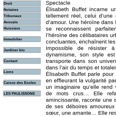
Spectacle
Droit
Élisabeth Buffet incarne u
Notaires
tellement réel, celui d’une
Tribunaux
d’amour. Une héroïne dans 
Avocats
se reconnaissent parfaite
Huissiers
l’héroïne des célibataires u
Immobilier
concluantes, enchaînent le
Impossible de résister
Jardiner bio
dynamisme, son style est 
transporte dans son univers
Contact
dans l’air du temps et total
Liens
Élisabeth Buffet parle pou
en effleurant la vulgarité 
Caisse des Ecoles
un imaginaire qu’elle rend 
de mots crus… Elle ref
LES PAULISSONS
amincissante, raconte une s
de ses déboires amoureux 
sœur, une amante… Elle rest