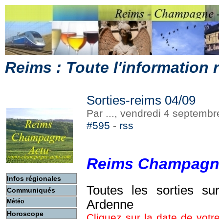
Reims : Toute l'information
Sorties-reims 04/09
Par ..., vendredi 4 septemb
#595
-
rss
Reims Champagn
Infos régionales
Toutes les sorties s
Communiqués
Ardenne
Météo
Horoscope
Cliquez sur la date de votre