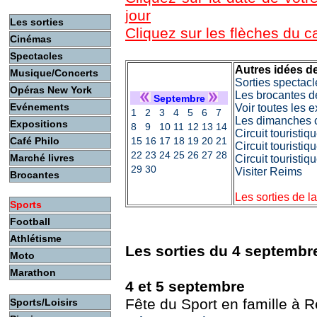
jour
Les sorties
Cliquez sur les flèches du 
Cinémas
Spectacles
Autres idées de
Musique/Concerts
Sorties spectacl
Opéras New York
Les brocantes d
Septembre
Evénements
Voir toutes les 
1
2
3
4
5
6
7
Les dimanches c
Expositions
8
9
10
11
12
13
14
Circuit touristi
Café Philo
15
16
17
18
19
20
21
Circuit touristiq
22
23
24
25
26
27
28
Marché livres
Circuit touristi
29
30
Visiter Reims
Brocantes
Les sorties de l
Sports
Football
Athlétisme
Les sorties du 4 septembr
Moto
Marathon
4 et 5 septembre
Fête du Sport en famille à 
Sports/Loisirs