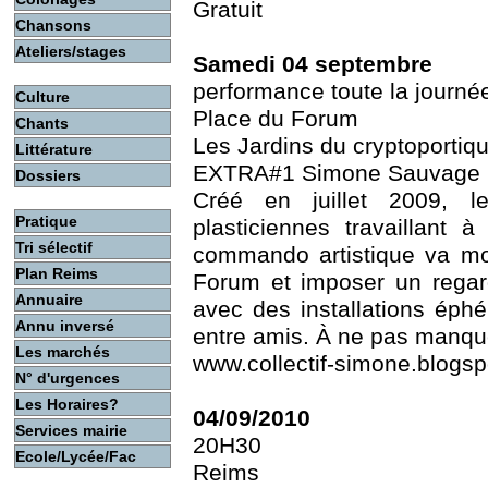
Gratuit
Chansons
Ateliers/stages
Samedi 04 septembre
performance toute la journé
Culture
Place du Forum
Chants
Les Jardins du cryptoportiq
Littérature
EXTRA#1 Simone Sauvage
Dossiers
Créé en juillet 2009, le
Pratique
plasticiennes travaillant
Tri sélectif
commando artistique va mod
Plan Reims
Forum et imposer un regard
Annuaire
avec des installations éph
Annu inversé
entre amis. À ne pas manquer
Les marchés
www.collectif-simone.blogsp
N° d'urgences
Les Horaires?
04/09/2010
Services mairie
20H30
Ecole/Lycée/Fac
Reims