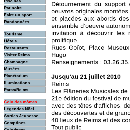
Piscines
Détournement du support d
Patinoire
oeuvres originales montée
Faire un sport
et placées aux abords des 
Randonnées
ensemble d’oeuvre autonom
invitation à découvrir les
Tourisme
prolifique.
Hôtels
Rues Goïot, Place Museux,
Restaurants
Hugo
Visiter Reims
Renseignements : 03.26.35.34
Champagne
Musées
Jusqu'au 21 juillet 2010
Planétarium
Illuminations
Reims
Parcs/Reims
Les Flâneries Musicales de
21e édition du festival de m
Coin des mômes
avec des têtes d'affiches, d
Légendes Nöel
des découvertes et de gran
Sorties Jeunesse
40 lieux de Reims et des 
Comptines
Tout public
Coloriages