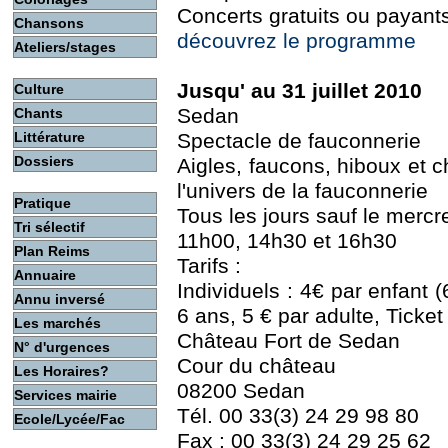
Concerts gratuits ou payant
Chansons
découvrez le programme
Ateliers/stages
Jusqu' au 31 juillet 2010
Culture
Sedan
Chants
Littérature
Spectacle de fauconnerie
Dossiers
Aigles, faucons, hiboux et 
l'univers de la fauconnerie
Pratique
Tous les jours sauf le mercre
Tri sélectif
11h00, 14h30 et 16h30
Plan Reims
Tarifs :
Annuaire
Individuels : 4€ par enfant (
Annu inversé
6 ans, 5 € par adulte, Ticket
Les marchés
Château Fort de Sedan
N° d'urgences
Cour du château
Les Horaires?
08200 Sedan
Services mairie
Tél. 00 33(3) 24 29 98 80
Ecole/Lycée/Fac
Fax : 00 33(3) 24 29 25 62