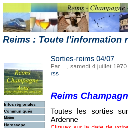
Reims : Toute l'information
Sorties-reims 04/07
Par ..., samedi 4 juillet 197
rss
Reims Champagn
Infos régionales
Toutes les sorties s
Communiqués
Ardenne
Météo
Horoscope
Cliquez sur la date de votre