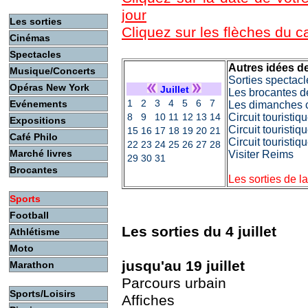
jour
Les sorties
Cliquez sur les flèches du 
Cinémas
Spectacles
Autres idées de
Musique/Concerts
Sorties spectacl
Opéras New York
Juillet
Les brocantes d
1
2
3
4
5
6
7
Evénements
Les dimanches c
8
9
10
11
12
13
14
Circuit touristi
Expositions
Circuit touristiq
15
16
17
18
19
20
21
Café Philo
Circuit touristi
22
23
24
25
26
27
28
Marché livres
Visiter Reims
29
30
31
Brocantes
Les sorties de l
Sports
Football
Les sorties du 4 juillet
Athlétisme
Moto
jusqu'au 19 juillet
Marathon
Parcours urbain
Sports/Loisirs
Affiches