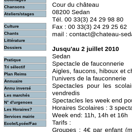
Cour du château
Chansons
08200 Sedan
Ateliers/stages
Tél. 00 33(3) 24 29 98 80
Fax : 00 33(3) 24 29 25 62
Culture
mail : contact@chateau-seda
Chants
Littérature
Dossiers
Jusqu'au 2 juillet 2010
Sedan
Pratique
Spectacle de fauconnerie
Tri sélectif
Aigles, faucons, hiboux et 
Plan Reims
l'univers de la fauconnerie
Annuaire
Spectacles pour les scolai
Annu inversé
vendredis
Les marchés
Spectacles les week end pou
N° d'urgences
Horaires Scolaires : 3 spect
Les Horaires?
Week end: 11h, 14h et 16h
Services mairie
Tarifs :
Ecole/Lycée/Fac
Groupes : 4€ par enfant (ma