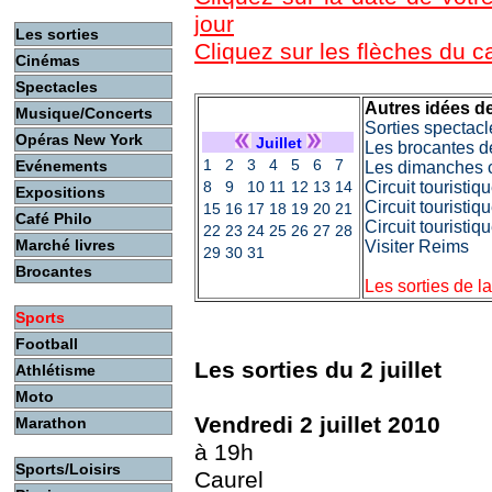
jour
Les sorties
Cliquez sur les flèches du 
Cinémas
Spectacles
Autres idées de
Musique/Concerts
Sorties spectacl
Opéras New York
Juillet
Les brocantes d
1
2
3
4
5
6
7
Evénements
Les dimanches c
8
9
10
11
12
13
14
Circuit touristi
Expositions
Circuit touristiq
15
16
17
18
19
20
21
Café Philo
Circuit touristi
22
23
24
25
26
27
28
Marché livres
Visiter Reims
29
30
31
Brocantes
Les sorties de l
Sports
Football
Les sorties du 2 juillet
Athlétisme
Moto
Vendredi 2 juillet 2010
Marathon
à 19h
Sports/Loisirs
Caurel