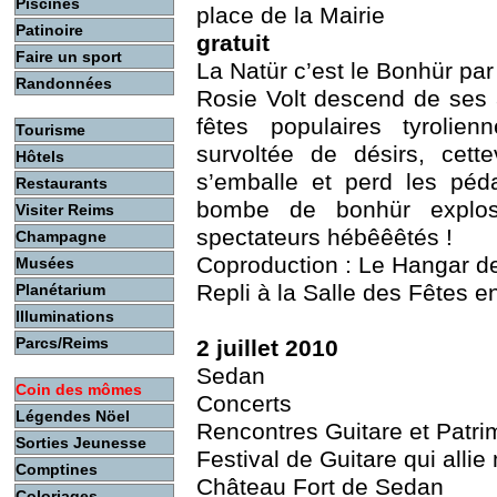
Piscines
place de la Mairie
Patinoire
gratuit
Faire un sport
La Natür c’est le Bonhür par
Randonnées
Rosie Volt descend de ses 
fêtes populaires tyrolien
Tourisme
survoltée de désirs, cette
Hôtels
s’emballe et perd les péd
Restaurants
bombe de bonhür explos
Visiter Reims
spectateurs hébêêêtés !
Champagne
Coproduction : Le Hangar d
Musées
Repli à la Salle des Fêtes e
Planétarium
Illuminations
Parcs/Reims
2 juillet 2010
Sedan
Coin des mômes
Concerts
Légendes Nöel
Rencontres Guitare et Patri
Sorties Jeunesse
Festival de Guitare qui allie
Comptines
Château Fort de Sedan
Coloriages