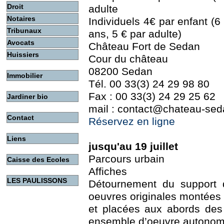
Droit
adulte
Notaires
Individuels 4€ par enfant (6 
Tribunaux
ans, 5 € par adulte)
Avocats
Château Fort de Sedan
Huissiers
Cour du château
08200 Sedan
Immobilier
Tél. 00 33(3) 24 29 98 80
Fax : 00 33(3) 24 29 25 62
Jardiner bio
mail : contact@chateau-seda
Contact
Réservez en ligne
Liens
jusqu'au 19 juillet
Parcours urbain
Caisse des Ecoles
Affiches
LES PAULISSONS
Détournement du support d
oeuvres originales montée
et placées aux abords des 
ensemble d’oeuvre autonom