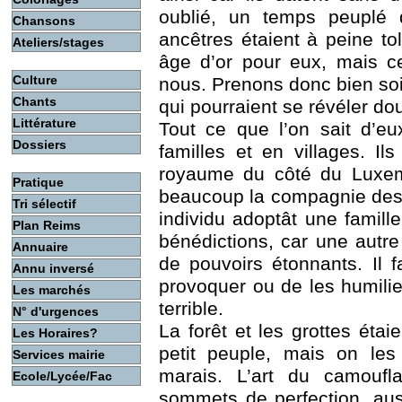
oublié, un temps peuplé 
Chansons
ancêtres étaient à peine to
Ateliers/stages
âge d’or pour eux, mais c
Culture
nous. Prenons donc bien soi
Chants
qui pourraient se révéler do
Littérature
Tout ce que l’on sait d’eu
Dossiers
familles et en villages. I
royaume du côté du Luxemb
Pratique
beaucoup la compagnie des 
Tri sélectif
individu adoptât une famil
Plan Reims
bénédictions, car une autre 
Annuaire
de pouvoirs étonnants. Il f
Annu inversé
provoquer ou de les humilie
Les marchés
terrible.
N° d'urgences
La forêt et les grottes étai
Les Horaires?
petit peuple, mais on les
Services mairie
marais. L’art du camoufl
Ecole/Lycée/Fac
sommets de perfection, auss