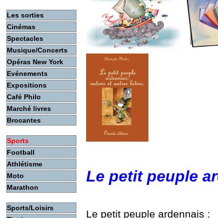
Les sorties
Cinémas
Spectacles
Musique/Concerts
Opéras New York
Evénements
Expositions
Café Philo
Marché livres
Brocantes
Sports
Football
Athlétisme
Le petit peuple a
Moto
Marathon
Sports/Loisirs
Le petit peuple ardennais :