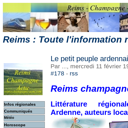
Reims : Toute l'information
Le petit peuple ardenna
Par ..., mercredi 11 février
#178
-
rss
Reims champagne
Littérature régio
Infos régionales
Ardenne, auteurs loc
Communiqués
Météo
Horoscope