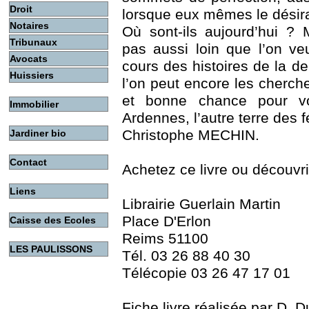
Droit
lorsque eux mêmes le désiraie
Notaires
Où sont-ils aujourd’hui ? 
Tribunaux
pas aussi loin que l’on ve
Avocats
cours des histoires de la d
Huissiers
l’on peut encore les cherch
et bonne chance pour vo
Immobilier
Ardennes, l’autre terre des f
Christophe MECHIN.
Jardiner bio
Contact
Achetez ce livre ou découvri
Liens
Librairie Guerlain Martin
Place D'Erlon
Caisse des Ecoles
Reims 51100
LES PAULISSONS
Tél. 03 26 88 40 30
Télécopie 03 26 47 17 01
Fiche livre réalisée par D.