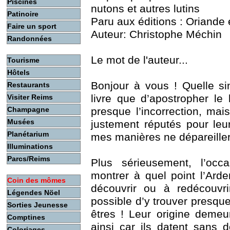
Piscines
nutons et autres lutins
Patinoire
Paru aux éditions : Oriande 
Faire un sport
Auteur: Christophe Méchin
Randonnées
Le mot de l'auteur...
Tourisme
Hôtels
Bonjour à vous ! Quelle s
Restaurants
livre que d’apostropher le l
Visiter Reims
presque l’incorrection, mais
Champagne
Musées
justement réputés pour leur
Planétarium
mes manières ne dépareiller
Illuminations
Parcs/Reims
Plus sérieusement, l’oc
montrer à quel point l’Ard
Coin des mômes
découvrir ou à redécouvri
Légendes Nöel
possible d’y trouver presque 
Sorties Jeunesse
êtres ! Leur origine demeu
Comptines
ainsi car ils datent sans
Coloriages