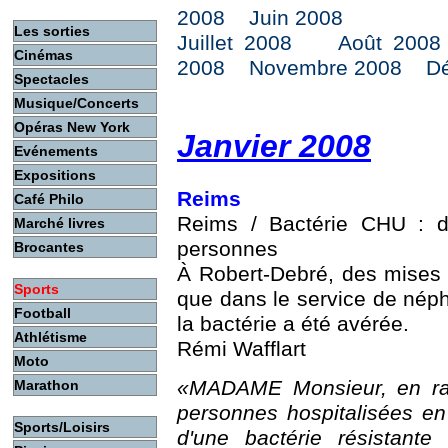
2008
Juin 2008
Les sorties
Juillet 2008
Août 2008
Cinémas
2008
Novembre 2008
D
Spectacles
Musique/Concerts
Opéras New York
Janvier 2008
Evénements
Expositions
Reims
Café Philo
Reims / Bactérie CHU : 
Marché livres
personnes
Brocantes
À Robert-Debré, des mises 
Sports
que dans le service de néph
Football
la bactérie a été avérée.
Athlétisme
Rémi Wafflart
Moto
«MADAME Monsieur, en rai
Marathon
personnes hospitalisées en
Sports/Loisirs
d'une bactérie résistante