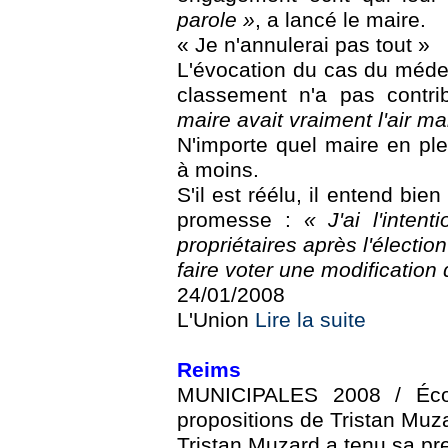
parole »
, a lancé le maire.
« Je n'annulerai pas tout »
L'évocation du cas du médec
classement n'a pas contr
maire avait vraiment l'air mal
N'importe quel maire en ple
à moins.
S'il est réélu, il entend bie
promesse :
« J'ai l'inten
propriétaires après l'électi
faire voter une modification
24/01/2008
L'Union
Lire la suite
Reims
MUNICIPALES 2008 / Écol
propositions de Tristan Muz
Tristan Muzard a tenu sa pr