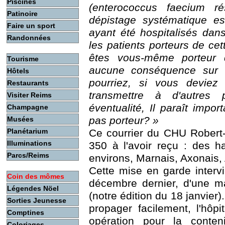
Piscines
(enterococcus faecium r
Patinoire
dépistage systématique es
Faire un sport
ayant été hospitalisés da
Randonnées
les patients porteurs de cet
êtes vous-même porteur de
Tourisme
aucune conséquence sur v
Hôtels
pourriez, si vous deviez 
Restaurants
transmettre à d'autres p
Visiter Reims
éventualité, Il paraît impo
Champagne
pas porteur? »
Musées
Planétarium
Ce courrier du CHU Robert-
Illuminations
350 à l'avoir reçu : des 
Parcs/Reims
environs, Marnais, Axonais,
Cette mise en garde intervi
Coin des mômes
décembre dernier, d'une ma
Légendes Nöel
(notre édition du 18 janvier)
Sorties Jeunesse
propager facilement, l'hôp
Comptines
opération pour la conte
Coloriages