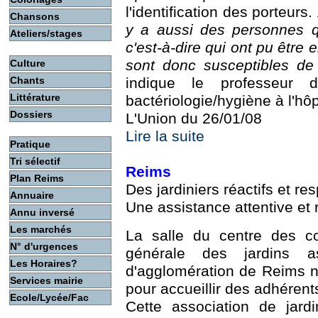
l'identification des porteurs
Chansons
y a aussi des personnes q
Ateliers/stages
c'est-à-dire qui ont pu être 
sont donc susceptibles de 
Culture
Chants
indique le professeur
Littérature
bactériologie/hygiène à l'hôpi
Dossiers
L'Union du 26/01/08
Lire la suite
Pratique
Tri sélectif
Reims
Plan Reims
Des jardiniers réactifs et r
Annuaire
Une assistance attentive et 
Annu inversé
Les marchés
La salle du centre des co
N° d'urgences
générale des jardins a
Les Horaires?
d'agglomération de Reims n
Services mairie
pour accueillir des adhérents
Ecole/Lycée/Fac
Cette association de jard