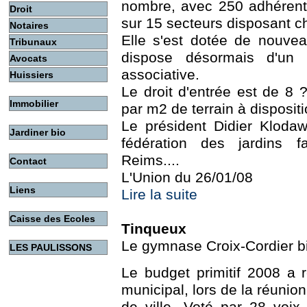
nombre, avec 250 adhérents
Droit
sur 15 secteurs disposant c
Notaires
Elle s'est dotée de nouveau
Tribunaux
dispose désormais d'un
Avocats
associative.
Huissiers
Le droit d'entrée est de 8 
Immobilier
par m2 de terrain à dispositi
Le président Didier Kloda
Jardiner bio
fédération des jardins f
Reims....
Contact
L'Union du 26/01/08
Liens
Lire la suite
Caisse des Ecoles
Tinqueux
Le gymnase Croix-Cordier b
LES PAULISSONS
Le budget primitif 2008 a r
municipal, lors de la réunion 
de ville. Voté par 28 voix