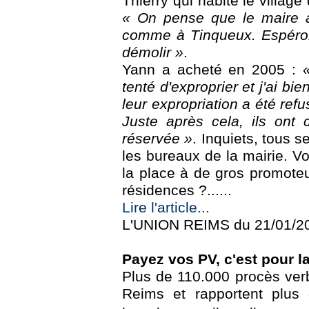
Thierry qui habite le village 
« On pense que le maire a 
comme à Tinqueux. Espéron
démolir »
.
Yann a acheté en 2005 :
tenté d'exproprier et j'ai bie
leur expropriation a été refu
Juste après cela, ils ont 
réservée »
. Inquiets, tous 
les bureaux de la mairie. Vo
la place à de gros promoteu
résidences ?......
Lire l'article...
L'UNION REIMS du 21/01/2
Payez vos PV, c'est pour l
Plus de 110.000 procès ver
Reims et rapportent plus 