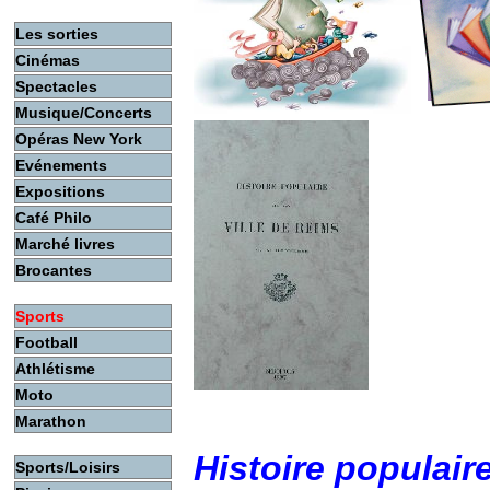
Les sorties
Cinémas
Spectacles
Musique/Concerts
Opéras New York
Evénements
Expositions
Café Philo
Marché livres
Brocantes
Sports
Football
Athlétisme
Moto
Marathon
Histoire populaire
Sports/Loisirs