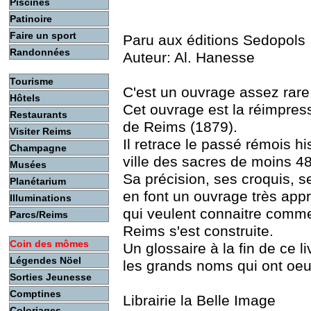
Piscines
Patinoire
Faire un sport
Paru aux éditions Sedopols
Randonnées
Auteur: Al. Hanesse
Tourisme
C'est un ouvrage assez rare,
Hôtels
Cet ouvrage est la réimpress
Restaurants
de Reims (1879).
Visiter Reims
Il retrace le passé rémois hi
Champagne
ville des sacres de moins 48
Musées
Sa précision, ses croquis, s
Planétarium
en font un ouvrage très app
Illuminations
qui veulent connaitre commen
Parcs/Reims
Reims s'est construite.
Coin des mômes
Un glossaire à la fin de ce 
Légendes Nöel
les grands noms qui ont oeuv
Sorties Jeunesse
Comptines
Librairie la Belle Image
Coloriages