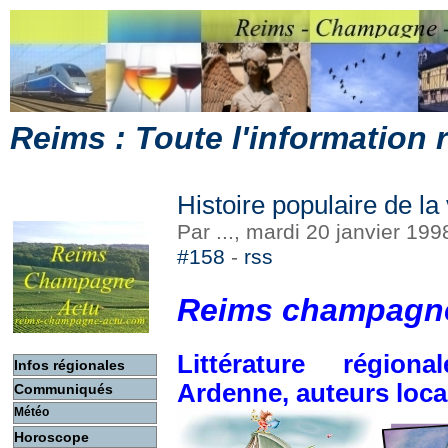
Reims : Toute l'information
Histoire populaire de la
Par ..., mardi 20 janvier 19
#158
-
rss
Reims champagne
Littérature régio
Infos régionales
Ardenne, auteurs loc
Communiqués
Météo
Horoscope