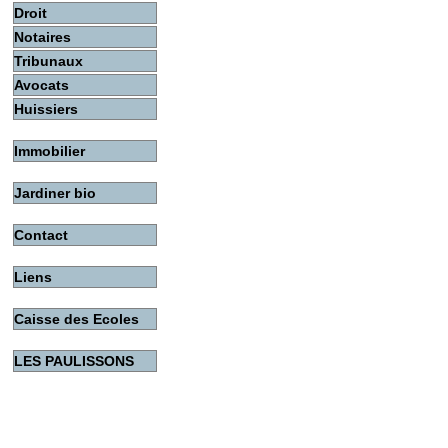
Droit
Notaires
Tribunaux
Avocats
Huissiers
Immobilier
Jardiner bio
Contact
Liens
Caisse des Ecoles
LES PAULISSONS