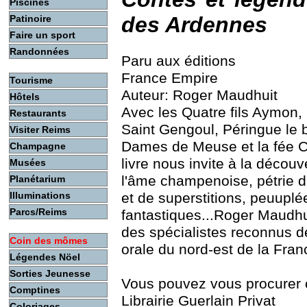
Piscines
des Ardennes
Patinoire
Faire un sport
Randonnées
Paru aux éditions
France Empire
Tourisme
Auteur: Roger Maudhuit
Hôtels
Avec les Quatre fils Aymon, 
Restaurants
Saint Gengoul, Péringue le b
Visiter Reims
Dames de Meuse et la fée 
Champagne
livre nous invite à la découv
Musées
l'âme champenoise, pétrie 
Planétarium
et de superstitions, peuuplé
Illuminations
Parcs/Reims
fantastiques...Roger Maudhui
des spécialistes reconnus de 
Coin des mômes
orale du nord-est de la Fran
Légendes Nöel
Sorties Jeunesse
Vous pouvez vous procurer c
Comptines
Librairie Guerlain Privat
Coloriages