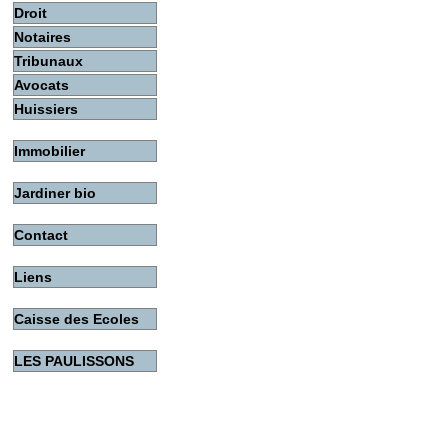
Droit
Notaires
Tribunaux
Avocats
Huissiers
Immobilier
Jardiner bio
Contact
Liens
Caisse des Ecoles
LES PAULISSONS