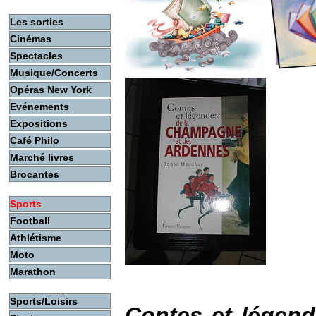
Les sorties
Cinémas
Spectacles
Musique/Concerts
Opéras New York
Evénements
Expositions
Café Philo
Marché livres
Brocantes
Sports
Football
Athlétisme
Moto
Marathon
Sports/Loisirs
Contes et légen