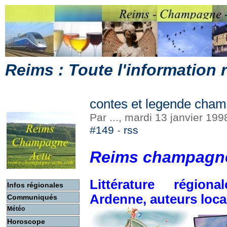
Reims : Toute l'information
contes et legende cha
Par ..., mardi 13 janvier 19
#149
-
rss
Reims champagne
Littérature régio
Infos régionales
Ardenne, auteurs loc
Communiqués
Météo
Horoscope