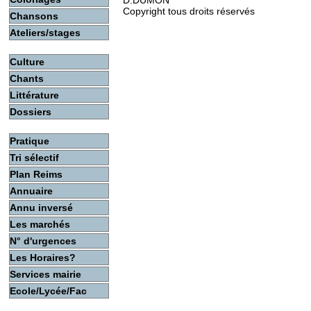
D.DUMON
Copyright tous droits réservés
Chansons
Ateliers/stages
Culture
Chants
Littérature
Dossiers
Pratique
Tri sélectif
Plan Reims
Annuaire
Annu inversé
Les marchés
N° d'urgences
Les Horaires?
Services mairie
Ecole/Lycée/Fac