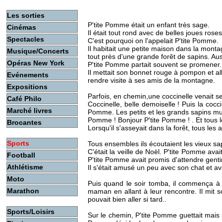
Les sorties
P'tite Pomme était un enfant très sage.
Cinémas
Il était tout rond avec de belles joues roses
Spectacles
C'est pourquoi on l'appelait P'tite Pomme.
Il habitait une petite maison dans la monta
Musique/Concerts
tout près d'une grande forêt de sapins. Aus
Opéras New York
P'tite Pomme partait souvent se promener.
Il mettait son bonnet rouge à pompon et all
Evénements
rendre visite à ses amis de la montagne.
Expositions
Parfois, en chemin,une coccinelle venait se
Café Philo
Coccinelle, belle demoiselle ! Puis la cocci
Marché livres
Pomme. Les petits et les grands sapins mur
Pomme ! Bonjour P'tite Pomme ! . Et tous 
Brocantes
Lorsqu'il s'asseyait dans la forêt, tous les
Sports
Tous ensembles ils écoutaient les vieux sap
C'était la veille de Noël. P'tite Pomme avait
Football
P'tite Pomme avait promis d'attendre gentim
Athlétisme
Il s'était amusé un peu avec son chat et avai
Moto
Puis quand le soir tomba, il commença à s'
Marathon
maman en allant à leur rencontre. Il mit s
pouvait bien aller si tard..
Sports/Loisirs
Sur le chemin, P'tite Pomme guettait mais n'