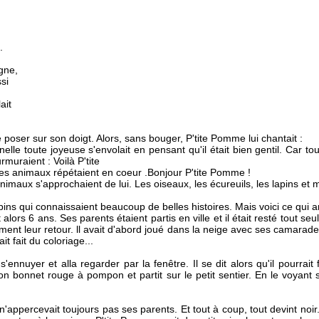
.
gne,
si
ait
 poser sur son doigt. Alors, sans bouger, P'tite Pomme lui chantait :
nelle toute joyeuse s'envolait en pensant qu'il était bien gentil. Car to
muraient : Voilà P'tite
les animaux répétaient en coeur .Bonjour P'tite Pomme !
 animaux s'approchaient de lui. Les oiseaux, les écureuils, les lapins et 
ins qui connaissaient beaucoup de belles histoires. Mais voici ce qui a
 alors 6 ans. Ses parents étaient partis en ville et il était resté tout se
ent leur retour. ll avait d'abord joué dans la neige avec ses camarades
t fait du coloriage...
ennuyer et alla regarder par la fenêtre. Il se dit alors qu'il pourrait
on bonnet rouge à pompon et partit sur le petit sentier. En le voyant s
appercevait toujours pas ses parents. Et tout à coup, tout devint noir. 