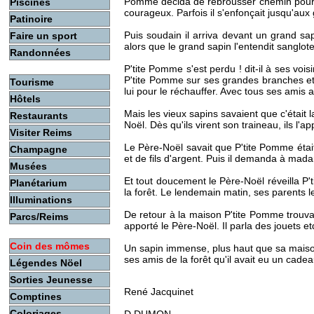
Pomme décida de rebrousser chemin pour ren
Piscines
courageux. Parfois il s'enfonçait jusqu'aux g
Patinoire
Puis soudain il arriva devant un grand sapin 
Faire un sport
alors que le grand sapin l'entendit sanglote
Randonnées
P'tite Pomme s'est perdu ! dit-il à ses voi
P'tite Pomme sur ses grandes branches et av
Tourisme
lui pour le réchauffer. Avec tous ses amis a
Hôtels
Mais les vieux sapins savaient que c'était l
Restaurants
Noël. Dès qu'ils virent son traineau, ils l'
Visiter Reims
Le Père-Noël savait que P'tite Pomme était 
Champagne
et de fils d'argent. Puis il demanda à mada
Musées
Et tout doucement le Père-Noël réveilla P'ti
Planétarium
la forêt. Le lendemain matin, ses parents 
Illuminations
De retour à la maison P'tite Pomme trouva 
Parcs/Reims
apporté le Père-Noël. Il parla des jouets e
Coin des mômes
Un sapin immense, plus haut que sa maison et
ses amis de la forêt qu'il avait eu un cadea
Légendes Nöel
Sorties Jeunesse
René Jacquinet
Comptines
Coloriages