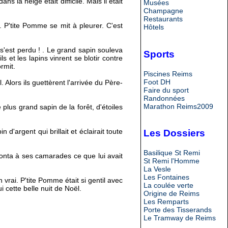
la neige était difficile. Mais il était
Musées
Champagne
Restaurants
oid. P'tite Pomme se mit à pleurer. C'est
Hôtels
 s'est perdu ! . Le grand sapin souleva
Sports
 et les lapins vinrent se blotir contre
rmit.
Piscines Reims
Foot DH
 Alors ils guettèrent l'arrivée du Père-
Faire du sport
Randonnées
Marathon Reims2009
plus grand sapin de la forêt, d'étoiles
d'argent qui brillait et éclairait toute
Les Dossiers
Basilique St Remi
conta à ses camarades ce que lui avait
St Remi l'Homme
La Vesle
Les Fontaines
 vrai. P'tite Pomme était si gentil avec
La coulée verte
i cette belle nuit de Noël.
Origine de Reims
Les Remparts
Porte des Tisserands
Le Tramway de Reims