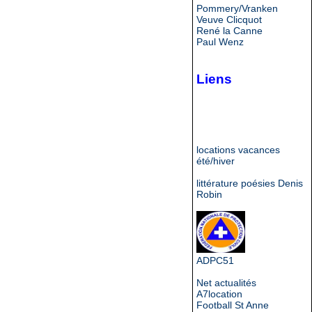
Pommery/Vranken
Veuve Clicquot
René la Canne
Paul Wenz
Liens
locations vacances
été/hiver
littérature poésies Denis
Robin
ADPC51
Net actualités
A7location
Football St Anne