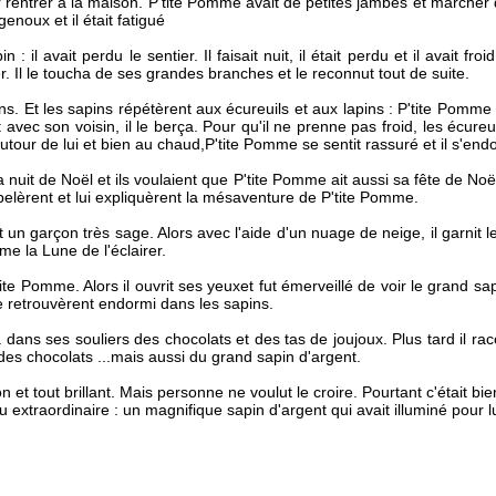
trer à la maison. P'tite Pomme avait de petites jambes et marcher dans 
enoux et il était fatigué
: il avait perdu le sentier. Il faisait nuit, il était perdu et il avait fr
r. Il le toucha de ses grandes branches et le reconnut tout de suite.
sins. Et les sapins répétèrent aux écureuils et aux lapins : P'tite Pomme
ec son voisin, il le berça. Pour qu'il ne prenne pas froid, les écureuils
utour de lui et bien au chaud,P'tite Pomme se sentit rassuré et il s'endo
a nuit de Noël et ils voulaient que P'tite Pomme ait aussi sa fête de Noël.
appelèrent et lui expliquèrent la mésaventure de P'tite Pomme.
un garçon très sage. Alors avec l'aide d'un nuage de neige, il garnit le 
me la Lune de l'éclairer.
te Pomme. Alors il ouvrit ses yeuxet fut émerveillé de voir le grand sapin 
le retrouvèrent endormi dans les sapins.
dans ses souliers des chocolats et des tas de joujoux. Plus tard il ra
tdes chocolats ...mais aussi du grand sapin d'argent.
 tout brillant. Mais personne ne voulut le croire. Pourtant c'était bien
u extraordinaire : un magnifique sapin d'argent qui avait illuminé pour lu