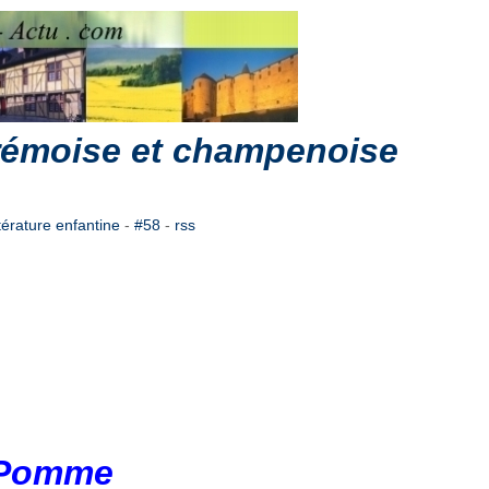
 rémoise et champenoise
ttérature enfantine
-
#58
-
rss
e Pomme