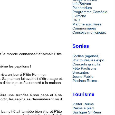
Info/Brèves
Planétarium
Programme Comédie
L'Affiche
CRR
Marché aux livres
Communiqués
Conseils municipaux
Sorties
ut le monde connaissait et aimait P'tite
Sorties (agenda)
Voir toutes les expo
Concerts gratuits
même les papillons !
Fête Paulisons
Brocantes
rriva un jour à P'tite Pomme.
Jeune Public
ul. Sa maman lui avait dit d'être sage et
Piscines Reims
 d'école puis était rentré à la maison.
Tourisme
 faire une surprise à son papa et à sa
ortir, les sapins se demandèrent où il
Visiter Reims
Reims à pied
La nuit était tombée bien vite et P'tite
Basilique St Remi