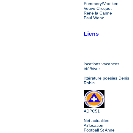
Pommery/Vranken
Veuve Clicquot
René la Canne
Paul Wenz
Liens
locations vacances
été/hiver
littérature poésies Denis
Robin
ADPC51
Net actualités
A7location
Football St Anne