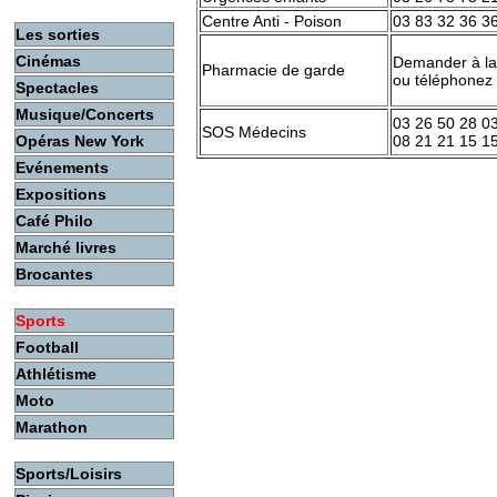
Centre Anti - Poison
03 83 32 36 3
Les sorties
Cinémas
Demander à la 
Pharmacie de garde
ou téléphonez
Spectacles
Musique/Concerts
03 26 50 28 0
SOS Médecins
Opéras New York
08 21 21 15 1
Evénements
Expositions
Café Philo
Marché livres
Brocantes
Sports
Football
Athlétisme
Moto
Marathon
Sports/Loisirs