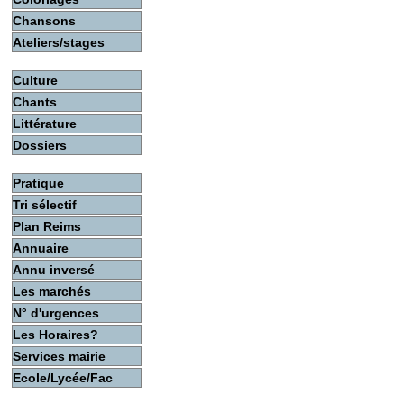
Chansons
Ateliers/stages
Culture
Chants
Littérature
Dossiers
Pratique
Tri sélectif
Plan Reims
Annuaire
Annu inversé
Les marchés
N° d'urgences
Les Horaires?
Services mairie
Ecole/Lycée/Fac