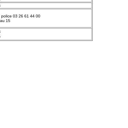
6
police 03 26 61 44 00
 au 15
3
5