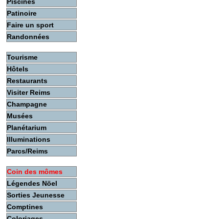
Piscines
Patinoire
Faire un sport
Randonnées
Tourisme
Hôtels
Restaurants
Visiter Reims
Champagne
Musées
Planétarium
Illuminations
Parcs/Reims
Coin des mômes
Légendes Nöel
Sorties Jeunesse
Comptines
Coloriages