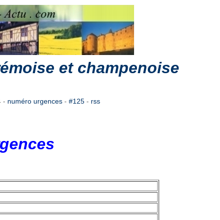
 rémoise et champenoise
4
-
numéro urgences
-
#125
-
rss
rgences
1