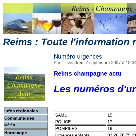
Reims : Toute l'information
Numéro urgences
Par ..., vendredi 7 septembre 2007 à 18:3
Reims champagne actu
Les numéros d'u
Infos régionales
SAMU
15
Communiqués
POLICE
17
Météo
POMPIERS
18
Horoscope
Urgences enfants
03 26 78 75 2