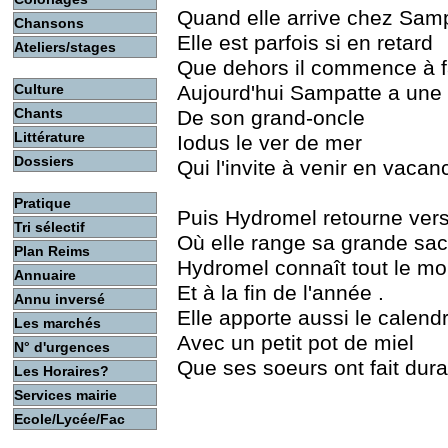
Quand elle arrive chez Sam
Chansons
Elle est parfois si en retard
Ateliers/stages
Que dehors il commence à fa
Culture
Aujourd'hui Sampatte a une l
Chants
De son grand-oncle
Littérature
Iodus le ver de mer
Dossiers
Qui l'invite à venir en vacan
Pratique
Puis Hydromel retourne vers
Tri sélectif
Où elle range sa grande sa
Plan Reims
Hydromel connaît tout le m
Annuaire
Et à la fin de l'année .
Annu inversé
Elle apporte aussi le calendr
Les marchés
Avec un petit pot de miel
N° d'urgences
Que ses soeurs ont fait duran
Les Horaires?
Services mairie
Ecole/Lycée/Fac