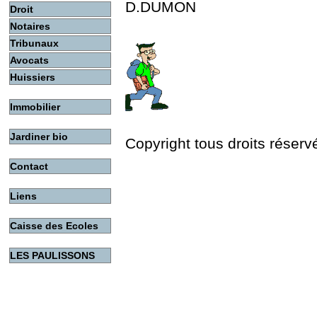
D.DUMON
Droit
Notaires
Tribunaux
Avocats
Huissiers
Immobilier
Jardiner bio
Copyright tous droits réserv
Contact
Liens
Caisse des Ecoles
LES PAULISSONS