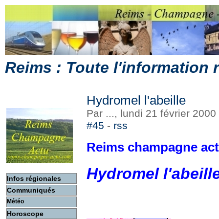
Reims : Toute l'information
Hydromel l'abeille
Par ..., lundi 21 février 200
#45
-
rss
Reims champagne ac
Hydromel l'abeill
Infos régionales
Communiqués
Météo
Horoscope