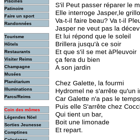
Piscines
S'il Peut passer réparer le 
Patinoire
Elle interroge Jasper,le grill
Faire un sport
Va-t-il faire beau? Va t-il Ple
Randonnées
Jasper ne veut pas la décev
Et lui répond que le soleil
Tourisme
Brillera jusqu'à ce soir
Hôtels
Et que s'il se met àPleuvoir
Restaurants
ça fera du bien
Visiter Reims
A son jardin
Champagne
Musées
Planétarium
Chez Galette, la fourmi
Illuminations
Hydromel ne s'arrête qu'un i
Parcs/Reims
Car Galette n'a pas le temps
Puis elle S'arrête chez Cocc
Coin des mômes
Qui tient un bar,
Légendes Nöel
Boit une limonade
Sorties Jeunesse
Et repart.
Comptines
Coloriages