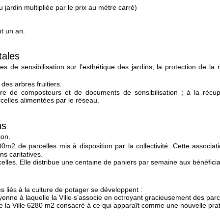
 jardin multipliée par le prix au mètre carré)
nt un an.
ales
 de sensibilisation sur l’esthétique des jardins, la protection de la 
des arbres fruitiers.
ure de composteurs et de documents de sensibilisation ; à la récupér
celles alimentées par le réseau.
ns
ion.
0m2 de parcelles mis à disposition par la collectivité. Cette associ
ns caritatives.
les. Elle distribue une centaine de paniers par semaine aux bénéficia
es liés à la culture de potager se développent :
 citoyenne à laquelle la Ville s’associe en octroyant gracieusement des 
 de la Ville 6280 m2 consacré à ce qui apparaît comme une nouvelle pra