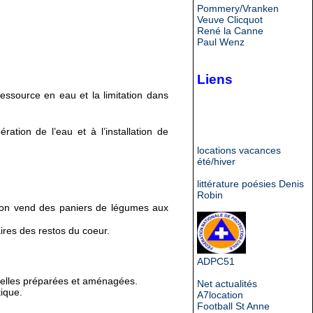
Pommery/Vranken
Veuve Clicquot
René la Canne
Paul Wenz
Liens
ressource en eau et la limitation dans
ation de l’eau et à l’installation de
locations vacances
été/hiver
littérature poésies Denis
Robin
ation vend des paniers de légumes aux
ires des restos du coeur.
ADPC51
parcelles préparées et aménagées.
Net actualités
tique.
A7location
Football St Anne