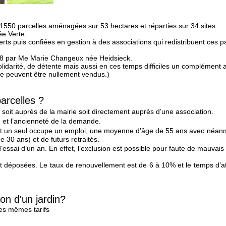
550 parcelles aménagées sur 53 hectares et réparties sur 34 sites.
ée Verte.
ts puis confiées en gestion à des associations qui redistribuent ces pa
898 par Me Marie Changeux née Heidsieck.
olidarité, de détente mais aussi en ces temps difficiles un complément 
 ne peuvent être nullement vendus.)
arcelles ?
oit auprès de la mairie soit directement auprès d’une association.
e et l’ancienneté de la demande.
t un seul occupe un emploi, une moyenne d’âge de 55 ans avec néan
30 ans) et de futurs retraités.
ssai d’un an. En effet, l’exclusion est possible pour faute de mauvais 
éposées. Le taux de renouvellement est de 6 à 10% et le temps d’atte
on d'un jardin?
les mêmes tarifs