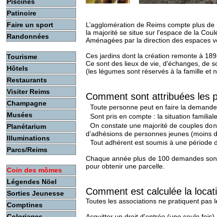
Piscines
Patinoire
Faire un sport
L’agglomération de Reims compte plus de 1
la majorité se situe sur l'espace de la Coul
Randonnées
Aménagées par la direction des espaces ver
Ces jardins dont la création remonte à 1
Tourisme
Ce sont des lieux de vie, d'échanges, de s
Hôtels
(les légumes sont réservés à la famille et
Restaurants
Visiter Reims
Comment sont attribuées les p
Champagne
Toute personne peut en faire la demande s
Musées
Sont pris en compte : la situation familial
On constate une majorité de couples don
Planétarium
d’adhésions de personnes jeunes (moins de 
Illuminations
Tout adhérent est soumis à une période d’e
Parcs/Reims
Chaque année plus de 100 demandes sont d
pour obtenir une parcelle.
Coin des mômes
Légendes Nöel
Comment est calculée la locati
Sorties Jeunesse
Toutes les associations ne pratiquent pas 
Comptines
Acquitter un droit d'entrée (une seule fois)
Coloriages