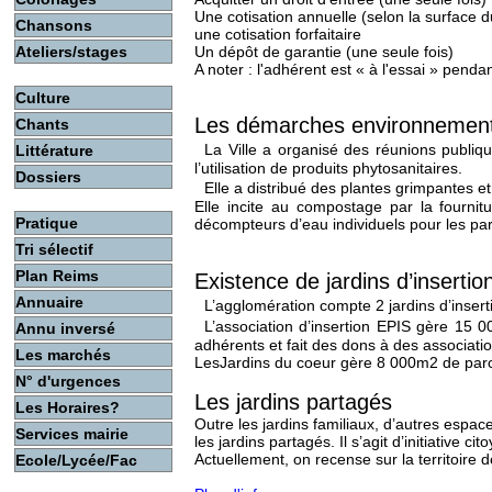
Une cotisation annuelle (selon la surface du
Chansons
une cotisation forfaitaire
Un dépôt de garantie (une seule fois)
Ateliers/stages
A noter : l'adhérent est « à l'essai » penda
Culture
Les démarches environnement
Chants
La Ville a organisé des réunions publiques
Littérature
l’utilisation de produits phytosanitaires.
Dossiers
Elle a distribué des plantes grimpantes et 
Elle incite au compostage par la fournit
Pratique
décompteurs d’eau individuels pour les par
Tri sélectif
Plan Reims
Existence de jardins d’insertio
Annuaire
L’agglomération compte 2 jardins d’insert
L’association d’insertion EPIS gère 15 00
Annu inversé
adhérents et fait des dons à des associatio
Les marchés
LesJardins du coeur gère 8 000m2 de parcel
N° d'urgences
Les jardins partagés
Les Horaires?
Outre les jardins familiaux, d’autres espac
Services mairie
les jardins partagés. Il s’agit d’initiative
Actuellement, on recense sur la territoire
Ecole/Lycée/Fac