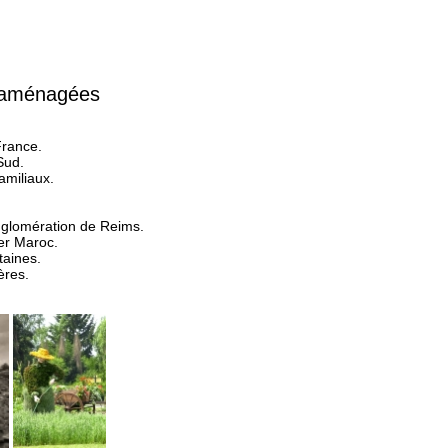
s aménagées
France.
Sud.
amiliaux.
gglomération de Reims.
ier Maroc.
taines.
ères.