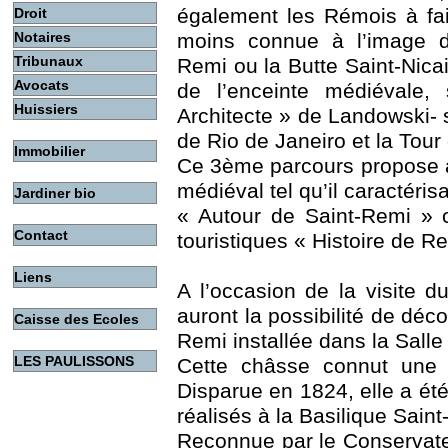
également les Rémois à fa
Droit
moins connue à l’image d
Notaires
Tribunaux
Remi ou la Butte Saint-Nicai
Avocats
de l’enceinte médiévale,
Huissiers
Architecte » de Landowski- s
de Rio de Janeiro et la Tour 
Immobilier
Ce 3ème parcours propose 
médiéval tel qu’il caractérisa
Jardiner bio
« Autour de Saint-Remi » c
Contact
touristiques « Histoire de Re
Liens
A l’occasion de la visite d
auront la possibilité de déc
Caisse des Ecoles
Remi installée dans la Salle 
LES PAULISSONS
Cette châsse connut une 
Disparue en 1824, elle a ét
réalisés à la Basilique Saint
Reconnue par le Conservateu