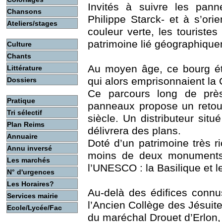
Invités à suivre les pann
Chansons
Philippe Starck- et à s’or
Ateliers/stages
couleur verte, les touristes
patrimoine lié géographiqu
Culture
Chants
Au moyen âge, ce bourg ét
Littérature
qui alors emprisonnaient la 
Dossiers
Ce parcours long de prè
Pratique
panneaux propose un retou
Tri sélectif
siècle. Un distributeur situ
Plan Reims
délivrera des plans.
Annuaire
Doté d’un patrimoine très r
Annu inversé
moins de deux monuments 
Les marchés
l’UNESCO : la Basilique et 
N° d'urgences
Les Horaires?
Au-delà des édifices conn
Services mairie
l’Ancien Collège des Jésuites
Ecole/Lycée/Fac
du maréchal Drouet d’Erlon, 