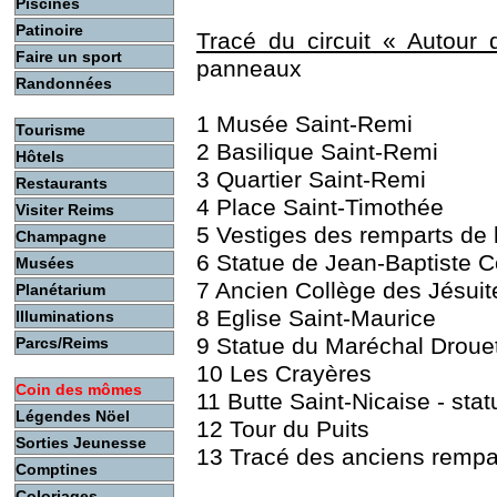
Piscines
Patinoire
Tracé du circuit « Autour
Faire un sport
panneaux
Randonnées
1 Musée Saint-Remi
Tourisme
2 Basilique Saint-Remi
Hôtels
3 Quartier Saint-Remi
Restaurants
4 Place Saint-Timothée
Visiter Reims
5 Vestiges des remparts de
Champagne
6 Statue de Jean-Baptiste C
Musées
7 Ancien Collège des Jésuit
Planétarium
8 Eglise Saint-Maurice
Illuminations
9 Statue du Maréchal Drouet
Parcs/Reims
10 Les Crayères
Coin des mômes
11 Butte Saint-Nicaise - st
Légendes Nöel
12 Tour du Puits
Sorties Jeunesse
13 Tracé des anciens rempa
Comptines
Coloriages