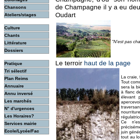
de Champagne il y a eu de
Chansons
Oudart
Ateliers/stages
Culture
Chants
"N'est pas ch
Littérature
Dossiers
Le terroir
haut de la page
Pratique
Tri sélectif
La craie,
Plan Reims
Tout comm
Annuaire
sera la b
à flanc d
Annu inversé
élevant
Les marchés
apercevoi
traversa
N° d'urgences
nourritur
Les Horaires?
régulatri
Ce n'es
Services mairie
préciséme
Ecole/Lycée/Fac
juin géné
tout au l