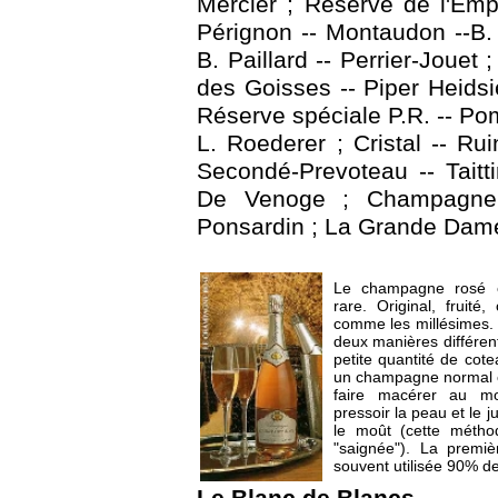
Mercier ; Réserve de l'Em
Pérignon -- Montaudon --B
B. Paillard -- Perrier-Jouet 
des Goisses -- Piper Heidsi
Réserve spéciale P.R. -- P
L. Roederer ; Cristal -- Rui
Secondé-Prevoteau -- Tait
De Venoge ; Champagne 
Ponsardin ; La Grande Da
Le champagne rosé e
rare. Original, fruité,
comme les millésimes. 
deux manières différent
petite quantité de co
un champagne normal c'
faire macérer au 
pressoir la peau et le ju
le moût (cette métho
"saignée"). La premi
souvent utilisée 90% d