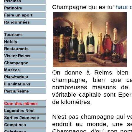
Piscines
Champagne qui es tu'
haut 
Patinoire
Faire un sport
Randonnées
Tourisme
Hôtels
Restaurants
Visiter Reims
Champagne
Musées
On donne à Reims bien so
Planétarium
champagne, bien que ce
Illuminations
nombreuses maisons de 
Parcs/Reims
véritable capitale sont Eper
de kilomètres.
Coin des mômes
Légendes Nöel
N'est pas champagne qui veut
Sorties Jeunesse
endroit au monde, une seu
Comptines
Champagne, d'ou` son nom,
Coloriages