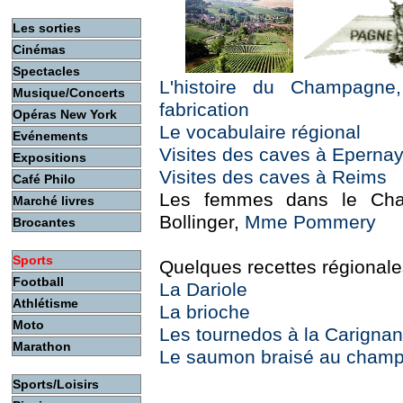
Les sorties
Cinémas
Spectacles
L'histoire du Champagne,
Musique/Concerts
fabrication
Opéras New York
Le vocabulaire régional
Evénements
Visites des caves à Eperna
Expositions
Visites des caves à Reims
Café Philo
Les femmes dans le Ch
Marché livres
Bollinger,
Mme Pommery
Brocantes
Sports
Quelques recettes régional
Football
La Dariole
Athlétisme
La brioche
Moto
Les tournedos à la Carignan
Marathon
Le saumon braisé au cham
Sports/Loisirs