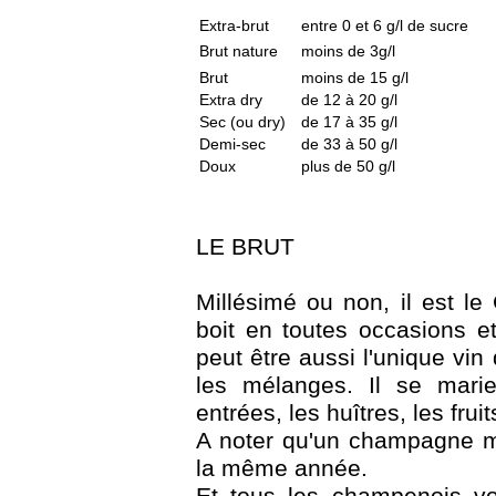
Extra-brut
entre 0 et 6 g/l de sucre
Brut nature
moins de 3g/l
Brut
moins de 15 g/l
Extra dry
de 12 à 20 g/l
Sec (ou dry)
de 17 à 35 g/l
Demi-sec
de 33 à 50 g/l
Doux
plus de 50 g/l
LE BRUT
Millésimé ou non, il est l
boit en toutes occasions e
peut être aussi l'unique vin 
les mélanges. Il se marie
entrées, les huîtres, les fru
A noter qu'un champagne mi
la même année.