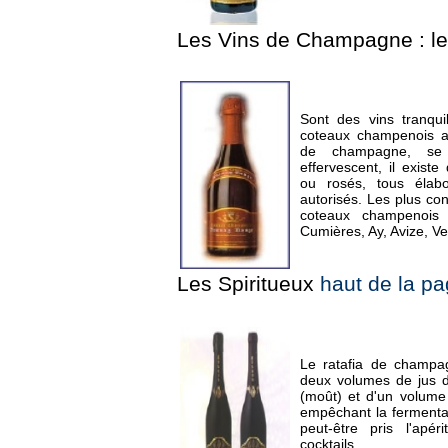
Les Vins de Champagne : l
Sont des vins tranqu
coteaux champenois a
de champagne, se
effervescent, il exist
ou rosés, tous élab
autorisés. Les plus co
coteaux champenois
Cumières, Ay, Avize, Ver
Les Spiritueux
haut de la p
Le ratafia de champ
deux volumes de jus 
(moût) et d'un volume 
empêchant la fermentat
peut-être pris l'apér
cocktails.