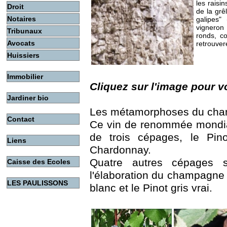
les raisi
Droit
de la grê
Notaires
galipes
vigneron 
Tribunaux
ronds, c
Avocats
retrouver
Huissiers
Immobilier
Cliquez sur l'image pour vo
Jardiner bio
Les métamorphoses du ch
Contact
Ce vin de renommée mondiale
de trois cépages, le Pino
Liens
Chardonnay.
Quatre autres cépages s
Caisse des Ecoles
l'élaboration du champagne : 
LES PAULISSONS
blanc et le Pinot gris vrai.