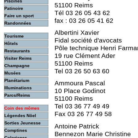
Piscines
51100 Reims
Patinoire
Tél 03 26 05 43 62
Faire un sport
fax : 03 26 05 41 62
Randonnées
Albertini Xavier
Tourisme
Fidal société d'avocats
Hôtels
Pôle technique Henri Farma
Restaurants
19 rue Clément Ader
Visiter Reims
51100 Reims
Champagne
Tel 03 26 50 63 60
Musées
Planétarium
Ammoura Pasca
Illuminations
10 Place Godinot
Parcs/Reims
51100 Reims
Tel 03 36 77 49 49
Coin des mômes
Fax 03 26 77 49 58
Légendes Nöel
Sorties Jeunesse
Antoine Patrick
Comptines
Bennezon Marie Christine
Coloriages