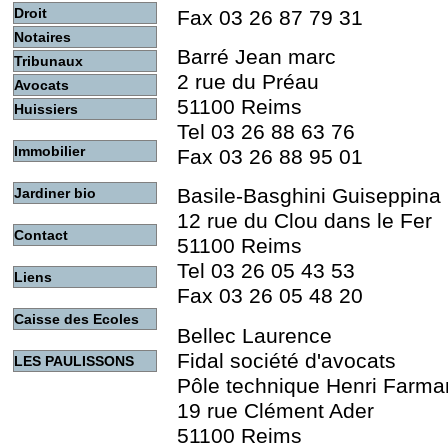
Droit
Fax 03 26 87 79 31
Notaires
Barré Jean marc
Tribunaux
2 rue du Préau
Avocats
51100 Reims
Huissiers
Tel 03 26 88 63 76
Immobilier
Fax 03 26 88 95 01
Basile-Basghini Guiseppina
Jardiner bio
12 rue du Clou dans le Fer
Contact
51100 Reims
Tel 03 26 05 43 53
Liens
Fax 03 26 05 48 20
Caisse des Ecoles
Bellec Laurence
Fidal société d'avocats
LES PAULISSONS
Pôle technique Henri Farma
19 rue Clément Ader
51100 Reims