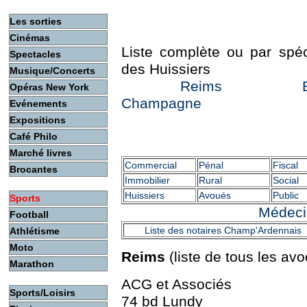
Les sorties
Cinémas
Liste complète ou par spéc
Spectacles
des Huissiers
Musique/Concerts
Reims
Opéras New York
Champagne
Evénements
Expositions
Reims
Café Philo
Marché livres
Commercial
Pénal
Fiscal
Brocantes
Immobilier
Rural
Social
Huissiers
Avoués
Public
Sports
Médecin
Football
Liste des notaires Champ'Ardennais
Athlétisme
Moto
Reims
(liste de tous les avo
Marathon
ACG et Associés
Sports/Loisirs
74 bd Lundy