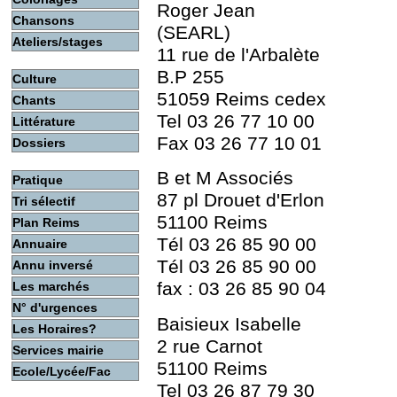
Roger Jean
Chansons
(SEARL)
Ateliers/stages
11 rue de l'Arbalète
B.P 255
Culture
51059 Reims cedex
Chants
Tel 03 26 77 10 00
Littérature
Fax 03 26 77 10 01
Dossiers
B et M Associés
Pratique
87 pl Drouet d'Erlon
Tri sélectif
51100 Reims
Plan Reims
Tél 03 26 85 90 00
Annuaire
Tél 03 26 85 90 00
Annu inversé
fax : 03 26 85 90 04
Les marchés
N° d'urgences
Baisieux Isabelle
Les Horaires?
2 rue Carnot
Services mairie
51100 Reims
Ecole/Lycée/Fac
Tel 03 26 87 79 30