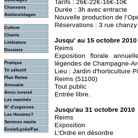
Tarifs : 26€-22€-16€-10€
Chansons
Durée : 3h avec entracte
Ateliers/stages
Nouvelle production de l’Op
Réservations : 3 rue chanzy
Culture
Chants
Jusqu' au 15 octobre 2010
Littérature
Reims
Dossiers
Exposition florale annue
légendes de Champagne-A
Pratique
Tri sélectif
Lieu : Jardin d'horticulture 
Plan Reims
Reims (51100)
Annuaire
Tout public
Annu inversé
Entrée libre.
Les marchés
N° d'urgences
Jusqu'au 31 octobre 2010
Les Horaires?
Reims
Services mairie
Exposition
Ecole/Lycée/Fac
L'Ordre en désordre