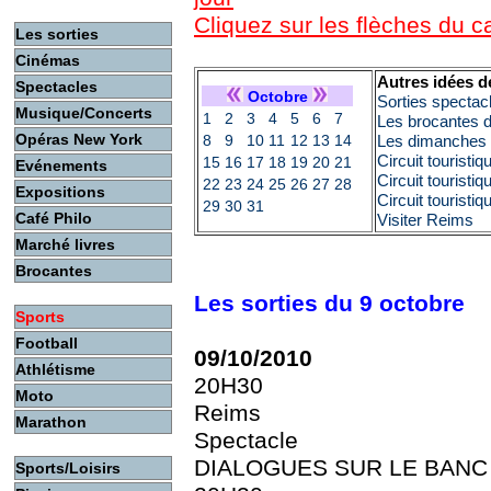
Cliquez sur les flèches du 
Les sorties
Cinémas
Autres idées d
Spectacles
Octobre
Sorties spectac
Musique/Concerts
1
2
3
4
5
6
7
Les brocantes 
Opéras New York
8
9
10
11
12
13
14
Les dimanches c
Circuit touristi
15
16
17
18
19
20
21
Evénements
Circuit touristi
22
23
24
25
26
27
28
Expositions
Circuit touristi
29
30
31
Café Philo
Visiter Reims
Marché livres
Brocantes
Les sorties du 9 octobre
Sports
Football
09/10/2010
Athlétisme
20H30
Moto
Reims
Marathon
Spectacle
DIALOGUES SUR LE BANC
Sports/Loisirs