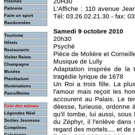
20H30
Piscines
L'Affiche : 110 avenue Jea
Patinoire
Tél: 03.26.02.21.30 - fax: 0
Faire un sport
Randonnées
Samedi 9 octobre 2010
Tourisme
20h30
Hôtels
Psyché
Restaurants
Pièce de Molière et Corneill
Visiter Reims
Musique de Lully
Champagne
Adaptation inspirée de la 
Musées
tragédie lyrique de 1678
Planétarium
Un Roi a trois fille. La pl
Illuminations
l'amour mais reçoit les h
Parcs/Reims
accourent au Palais. Le te
déesse, furieuse, ordonne à
Coin des mômes
Légendes Nöel
qu'il tombe, lui aussi, sous
Sorties Jeunesse
du Zéphyr, il l'enlève dans 
Comptines
regard des mortels.... et de
Coloriages